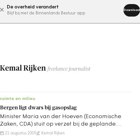
De overheid verandert
abonneer nu
Download
Blijf bij met de Binnenlands Bestuur app
Kemal Rijken
freelance journalist
ruimte en milieu
Bergen ligt dwars bij gasopslag
Minister Maria van der Hoeven (Economische
Zaken, CDA) stuit op verzet bij de geplande
gasopslag in lege aardgasvelden. Met een…
21 augustus 2009
Kemal Rijken