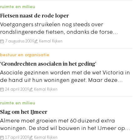
ruimte en milieu
Fietsen naast de rode loper
Voetgangers struikelen nog steeds over
rondslingerende fietsen, ondanks de forse
investering in extra fietsenstallingen. Ook
7 augustus 2009
Kemal Rijken
ambulances…
bestuur en organisatie
‘Grondrechten asocialen in het geding’
Asociale gezinnen worden met de wet Victoria in
de hand uit hun woningen gezet. Maar deze
wetten zijn hier eigenlijk niet voor bedoeld,…
24 april 2009
Kemal Rijken
ruimte en milieu
Slag om het IJmeer
Almere moet groeien met 60 duizend extra
woningen. De stad wil bouwen in het IJmeer op
opgespoten eilanden. Een ideale bouwlocatie,
17 april 2009
Kemal Rijken