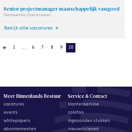
Senior projectmanager maatschappelijk vastgoed
Gemeente Zoetermeer
Bekijk alle vacatures
1
…
6
7
8
9
10
Meer Binnenlands Bestuur
Service & Contact
vacatures
klantenservice
events
colofon
whitepapers
ingezonden stukken
abonnementen
nieuwsbrieven