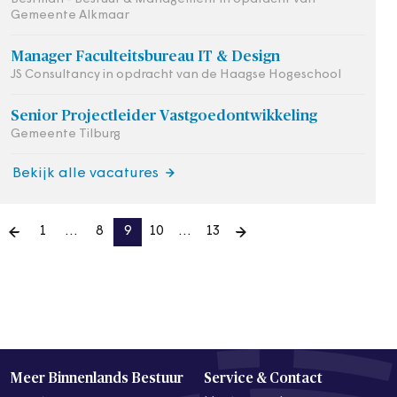
Gemeente Alkmaar
Manager Faculteitsbureau IT & Design
JS Consultancy in opdracht van de Haagse Hogeschool
Senior Projectleider Vastgoedontwikkeling
Gemeente Tilburg
Bekijk alle vacatures
1
…
8
9
10
…
13
Meer Binnenlands Bestuur
Service & Contact