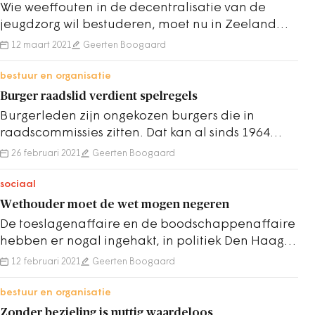
Wie weeffouten in de decentralisatie van de
jeugdzorg wil bestuderen, moet nu in Zeeland
zijn.
12 maart 2021
Geerten Boogaard
bestuur en organisatie
Burger raadslid verdient spelregels
Burgerleden zijn ongekozen burgers die in
raadscommissies zitten. Dat kan al sinds 1964
maar gebeurde lange tijd praktisch niet.
26 februari 2021
Geerten Boogaard
sociaal
Wethouder moet de wet mogen negeren
De toeslagenaffaire en de boodschappenaffaire
hebben er nogal ingehakt, in politiek Den Haag.
En terecht.
12 februari 2021
Geerten Boogaard
bestuur en organisatie
Zonder bezieling is nuttig waardeloos