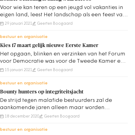
Voor wie kan teren op een jeugd vol vakanties in
eigen land, leest Het landschap als een feest van
herkenning.
29 januari 2021
Geerten Boogaard
bestuur en organisatie
Kies 17 maart gelijk nieuwe Eerste Kamer
Het opgaan, blinken en verzinken van het Forum
voor Democratie was voor de Tweede Kamer een
kwestie van peilingen.
15 januari 2021
Geerten Boogaard
bestuur en organisatie
Bounty hunters op integriteitsjacht
De strijd tegen malafide bestuurders zal de
aankomende jaren alleen maar worden
opgevoerd. Inmiddels ligt er een wetsvoorstel in
18 december 2020
Geerten Boogaard
de…
bestuur en organisatie