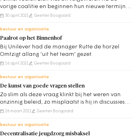
vorige coalitie en beginnen hun nieuwe termijn
vol dualistische voornemens.
30 april 2021
Geerten Boogaard
bestuur en organisatie
Paalrot op het Binnenhof
Bij Unilever had de manager Rutte de horzel
Omtzigt allang ‘uit het team’ gezet.
16 april 2021
Geerten Boogaard
bestuur en organisatie
De kunst van goede vragen stellen
Zo slim als deze vraag klinkt bij het weren van
onzinnig beleid, zo misplaatst is hij in discussies
over constitutionele kwesties.
26 maart 2021
Geerten Boogaard
bestuur en organisatie
Decentralisatie jeugdzorg misbaksel