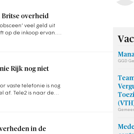
 Britse overheid
obsceen’ veel geld uit
ft op de inkoop ervan.
Vac
Mana
GGD Ge
nie Rijk nog niet
Tea
r vaste telefonie is nog
Verg
l af. Tele2 is naar de
Toez
ng…
(VTH
Gemeen
Mede
verheden in de