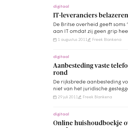
digitaal
IT-leveranciers belazeren
De Britse overheid geeft soms ‘
aan IT omdat zij geen grip hee
Dat concludeert een…
1 augustus 2011
Freek Blankena
digitaal
Aanbesteding vaste telefo
rond
De rijksbrede aanbesteding voo
niet van het juridische gestegge
rechter gestapt om de gunni
29 juli 2011
Freek Blankena
digitaal
Online huishoudboekje o