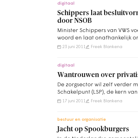
digitaal
Schippers laat besluitvo
door NSOB
Minister Schippers van VWS vo
woord en laat onafhankelijk 
hoe het EPD-debacle heeft k
23 juni 2011
Freek Blankena
digitaal
Wantrouwen over privati
De zorgsector wil zelf verder m
Schakelpunt (LSP), de kern van
Kamer weggestemde Elektron
17 juni 2011
Freek Blankena
bestuur en organisatie
Jacht op Spookburgers