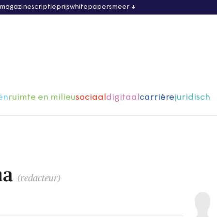
 magazine
scriptieprijs
whitepapers
meer
ën
ruimte en milieu
sociaal
digitaal
carrière
juridisch
na
(redacteur)