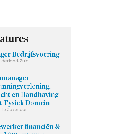
atures
ger Bedrijfsvoering
lderland-Zuid
mmanager
unningverlening,
icht en Handhaving
), Fysiek Domein
te Zevenaar
werker financiën &