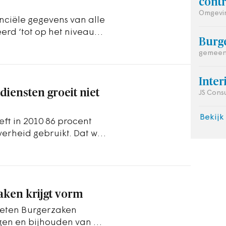
contr
Omgevin
nciële gegevens van alle
rd ‘tot op het niveau
Burg
gemeen
Inte
iensten groeit niet
JS Cons
Bekijk
eft in 2010 86 procent
verheid gebruikt. Dat was
aken krijgt vorm
heten Burgerzaken
agen en bijhouden van de