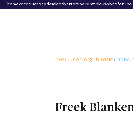
home
vacatures
academie
adverteren
events
nieuwsbrief
online
bestuur en organisatie
financi
Freek Blanke