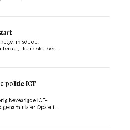
nen (BRP,…
tart
ionage, misdaad,
nternet, die in oktober
n voor de…
e politie-ICT
ig bevestigde ICT-
olgens minister Opstelten