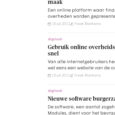
maak
Een online platform waar fina
overheden worden gepresentee
van de factuur’ kan die…
15 juli 2011
Freek Blankena
digitaal
Gebruik online overheidsd
snel
Van alle internetgebruikers he
wel eens een website van de o
vier jaar geleden nog 69…
13 juli 2011
Freek Blankena
digitaal
Nieuwe software burgerz
De software, een aantal zoge
Modules, dient voor het bevr