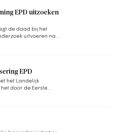
rming EPD uitzoeken
egt de daad bij het
onderzoek uitvoeren naar
unnen…
sering EPD
et het Landelijk
 het door de Eerste
isch…