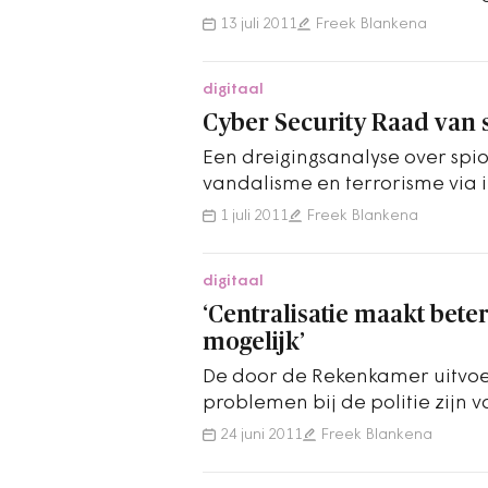
nieuwe Basisregistratie Perso
13 juli 2011
Freek Blankena
digitaal
Cyber Security Raad van s
Een dreigingsanalyse over sp
vandalisme en terrorisme via i
uitkomt, moet de basis vorme
1 juli 2011
Freek Blankena
digitaal
‘Centralisatie maakt beter
mogelijk’
De door de Rekenkamer uitvoer
problemen bij de politie zijn v
te overkomen als er één…
24 juni 2011
Freek Blankena