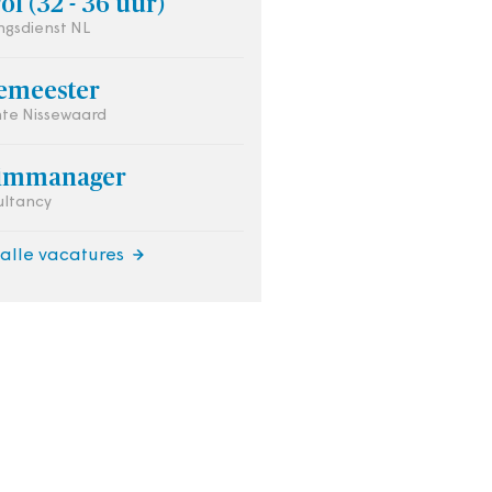
ol (32 - 36 uur)
gsdienst NL
emeester
te Nissewaard
rimmanager
ultancy
 alle vacatures