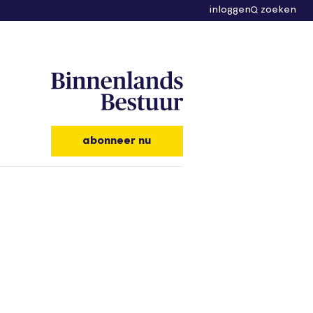
inloggen
zoeken
abonneer nu