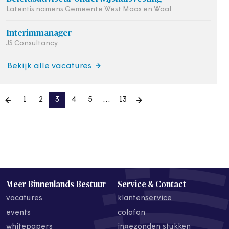
Latentis namens Gemeente West Maas en Waal
Interimmanager
JS Consultancy
Bekijk alle vacatures
1
2
3
4
5
…
13
Meer Binnenlands Bestuur
Service & Contact
vacatures
klantenservice
events
colofon
whitepapers
ingezonden stukken