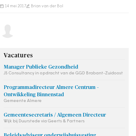
‘kernbeheer’ wil de gemeente mensen de…
14 mei 2017
Brian van der Bol
Vacatures
Manager Publieke Gezondheid
JS Consultancy in opdracht van de GGD Brabant-Zuidoost
Programmadirecteur Almere Centrum –
Ontwikkeling Binnenstad
Gemeente Almere
Gemeentesecretaris / Algemeen Directeur
Wijk bij Duurstede via Geerts & Partners
Beleidsadviseur onderwijshuisvesting