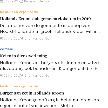
medewerkers en streeft naar zo min…
23 juni 2017
Brian van der Bol
bestuur en organisatie
Hollands Kroon sluit gemeenteloketten in 2019
De ambities van de gemeente in de kop van
Noord-Holland zijn groot. Hollands Kroon wil niet
alleen de slimste en meeste innovatieve…
29 mei 2017
Brian van der Bol
carrière
Keien in dienstverlening
Hollands Kroon ziet burgers als klanten en wil ze
als zodanig ook benaderen. Klantgericht dus. Het
paspoort wordt bijvoorbeeld gewoon thuis…
26 mei 2017
Brian van der Bol
bestuur en organisatie
Burger aan zet in Hollands Kroon
Hollands Kroon gelooft erg in het stimuleren van
eigen initiatief van inwoners. Met het