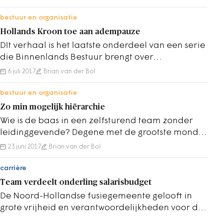
bestuur en organisatie
Hollands Kroon toe aan adempauze
DIt verhaal is het laatste onderdeel van een serie
die Binnenlands Bestuur brengt over
veranderingen die gemeenten ondergaan,
6 juli 2017
Brian van der Bol
gerelateerd…
bestuur en organisatie
Zo min mogelijk hiërarchie
Wie is de baas in een zelfsturend team zonder
leidinggevende? Degene met de grootste mond?
Hollands Kroon erkent dat er binnen sommige…
23 juni 2017
Brian van der Bol
carrière
Team verdeelt onderling salarisbudget
De Noord-Hollandse fusiegemeente gelooft in
grote vrijheid en verantwoordelijkheden voor de