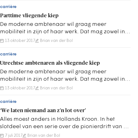
carrière
Parttime vliegende kiep
De moderne ambtenaar wil graag meer
mobiliteit in zijn of haar werk. Dat mag zowel in
of buiten de eigen organisatie zijn. Een serie
13 oktober 2017
Brian van der Bol
over…
carrière
Utrechtse ambtenaren als vliegende kiep
De moderne ambtenaar wil graag meer
mobiliteit in zijn of haar werk. Dat mag zowel in
of buiten de eigen organisatie zijn. Een serie
13 oktober 2017
Brian van der Bol
over…
carrière
‘We laten niemand aan z’n lot over’
Alles moest anders in Hollands Kroon. In het
slotdeel van een serie over de pionierdrift van de
Noord-Hollandse gemeente reageren…
7 juli 2017
Brian van der Bol