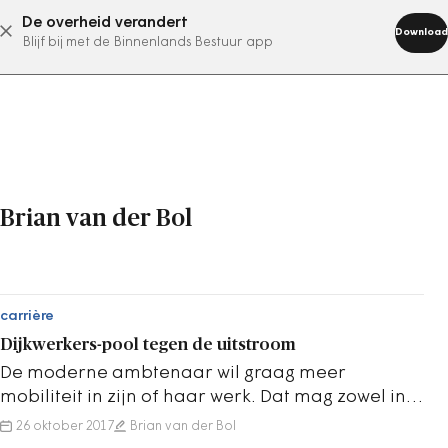
De overheid verandert
abonneer nu
Download
Blijf bij met de Binnenlands Bestuur app
Brian van der Bol
carrière
Dijkwerkers-pool tegen de uitstroom
De moderne ambtenaar wil graag meer
mobiliteit in zijn of haar werk. Dat mag zowel in
of buiten de eigen organisatie. Een serie over
26 oktober 2017
Brian van der Bol
de…