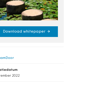
Download whitepaper
aamDoor
catiedatum
tember 2022