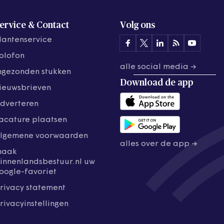
ervice & Contact
Volg ons
lantenservice
olofon
alle social media →
ngezonden stukken
Download de
app
ieuwsbrieven
dverteren
acature plaatsen
lgemene voorwaarden
alles over de app →
maak
innenlandsbestuur.nl uw
oogle-favoriet
rivacy statement
rivacyinstellingen