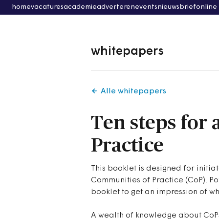
home
vacatures
academie
adverteren
events
nieuwsbrief
online
whitepapers
Alle whitepapers
Ten steps for
Practice
This booklet is designed for initia
Communities of Practice (CoP). Pot
booklet to get an impression of wh
A wealth of knowledge about CoPs