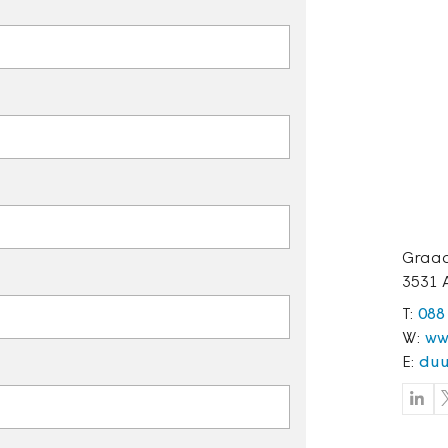
Graad
3531 
T:
088
W:
ww
E:
duu