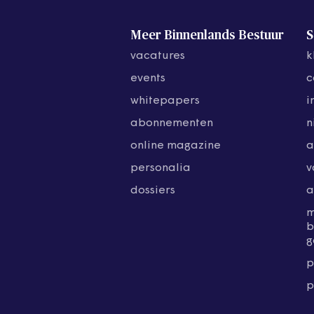
Meer Binnenlands Bestuur
S
vacatures
k
events
c
whitepapers
i
abonnementen
n
online magazine
a
personalia
v
dossiers
a
b
g
p
p