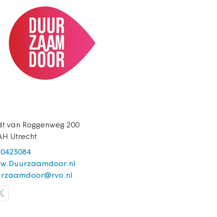
t van Roggenweg 200
AH Utrecht
 0423084
w.Duurzaamdoor.nl
rzaamdoor@rvo.nl