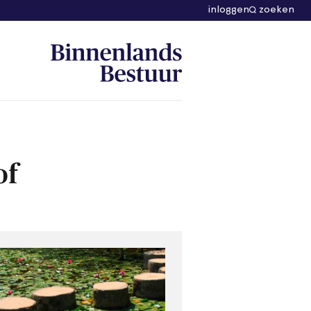
inloggen
zoeken
of