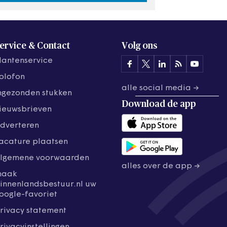
ervice & Contact
Volg ons
lantenservice
olofon
alle social media →
ngezonden stukken
Download de
app
ieuwsbrieven
dverteren
acature plaatsen
lgemene voorwaarden
alles over de app →
maak
innenlandsbestuur.nl uw
oogle-favoriet
rivacy statement