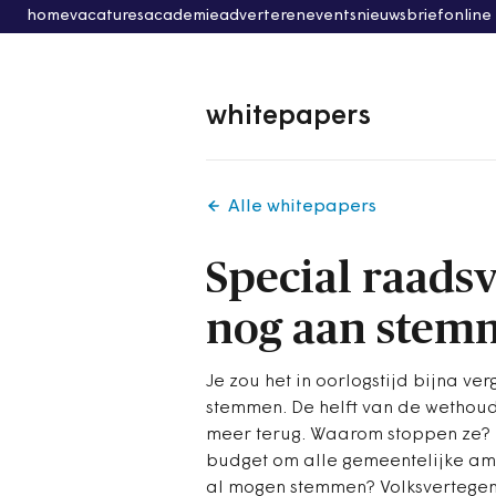
home
vacatures
academie
adverteren
events
nieuwsbrief
online
whitepapers
Alle whitepapers
Special raads
nog aan stem
Je zou het in oorlogstijd bijna 
stemmen. De helft van de wethoude
meer terug. Waarom stoppen ze? P
budget om alle gemeentelijke amb
al mogen stemmen? Volksvertegen