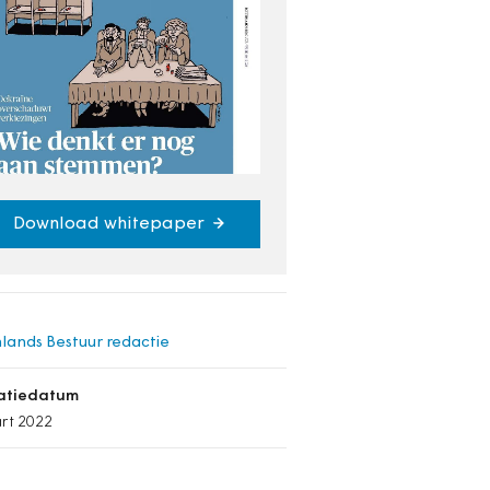
Download whitepaper
lands Bestuur redactie
catiedatum
rt 2022