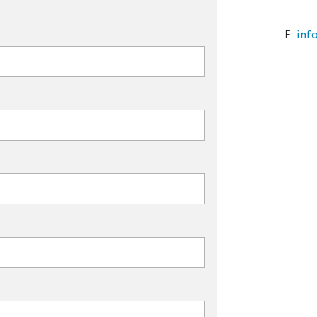
E:
inf