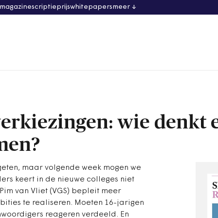
 magazine
scriptieprijs
whitepapers
meer
verkiezingen: wie denkt 
men?
vergeten, maar volgende week mogen we
rs keert in de nieuwe colleges niet
im van Vliet (VGS) bepleit meer
ities te realiseren. Moeten 16-jarigen
woordigers reageren verdeeld. En