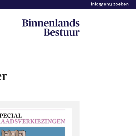
inloggen
zoeken
er