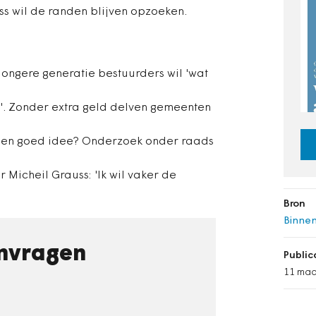
 wil de randen blijven opzoeken.
jongere generatie bestuurders wil 'wat
g'. Zonder extra geld delven gemeenten
: een goed idee? Onderzoek onder raads
icheil Grauss: 'Ik wil vaker de
Bron
Binnen
nvragen
Publi
11 maa