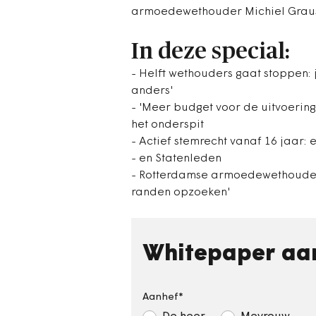
armoedewethouder Michiel Grauss
In deze special:
- Helft wethouders gaat stoppen: 
anders'
- 'Meer budget voor de uitvoerin
het onderspit
- Actief stemrecht vanaf 16 jaar
- en Statenleden
- Rotterdamse armoedewethouder M
randen opzoeken'
Whitepaper aa
Aanhef