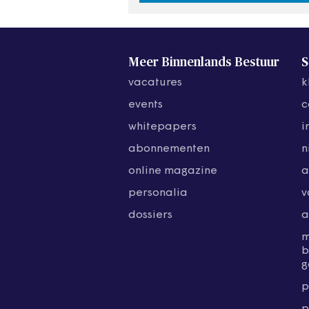
Meer Binnenlands Bestuur
S
vacatures
k
events
c
whitepapers
i
abonnementen
n
online magazine
a
personalia
v
dossiers
a
b
g
p