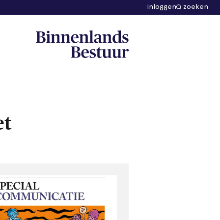
inloggen
zoeken
et