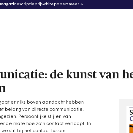
 magazine
scriptieprijs
whitepapers
meer
nicatie: de kunst van h
n
 gaat er niks boven aandacht hebben
het belang van directe communicatie,
ezien. Persoonlijke stijlen van
nde mate hoe zo’n contact verloopt. In
e stil bij het contact tussen