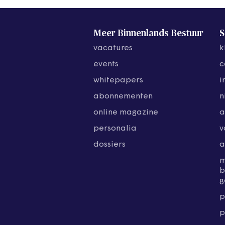
Meer Binnenlands Bestuur
S
vacatures
k
events
c
whitepapers
i
abonnementen
n
online magazine
a
personalia
v
dossiers
a
b
g
p
p