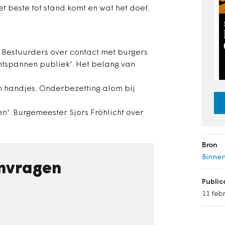
t beste tot stand komt en wat het doet.
k. Bestuurders over contact met burgers
ntspannen publiek'. Het belang van
 handjes. Onderbezetting alom bij
len'. Burgemeester Sjors Fröhlicht over
Bron
Binnen
nvragen
Publi
11 feb