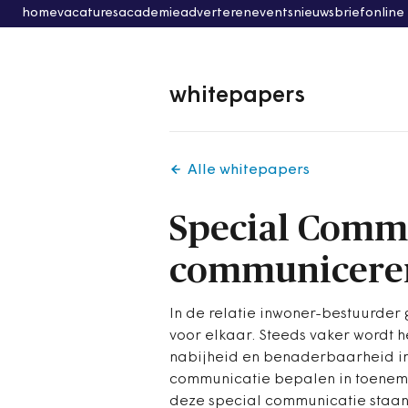
home
vacatures
academie
adverteren
events
nieuwsbrief
online
whitepapers
Alle whitepapers
Special Commu
communicere
In de relatie inwoner-bestuurder
voor elkaar. Steeds vaker wordt 
nabijheid en benaderbaarheid ing
communicatie bepalen in toeneme
deze special communicatie staan w