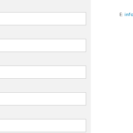
E:
inf