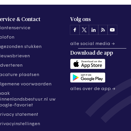
ervice & Contact
Volg ons
lantenservice
olofon
alle social media →
ngezonden stukken
Download de
app
ieuwsbrieven
dverteren
acature plaatsen
lgemene voorwaarden
alles over de app →
maak
innenlandsbestuur.nl uw
oogle-favoriet
rivacy statement
rivacyinstellingen