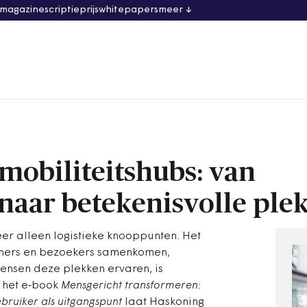
 magazine
scriptieprijs
whitepapers
meer
mobiliteitshubs: van
naar betekenisvolle ple
meer alleen logistieke knooppunten. Het
woners en bezoekers samenkomen,
ensen deze plekken ervaren, is
n het e‑book
Mensgericht transformeren:
ebruiker als uitgangspunt
laat Haskoning