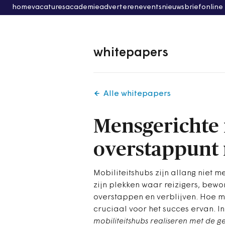
home
vacatures
academie
adverteren
events
nieuwsbrief
online
whitepapers
Alle whitepapers
Mensgerichte 
overstappunt 
Mobiliteitshubs zijn allang niet 
zijn plekken waar reizigers, be
overstappen en verblijven. Hoe m
cruciaal voor het succes ervan. I
mobiliteitshubs realiseren met de g