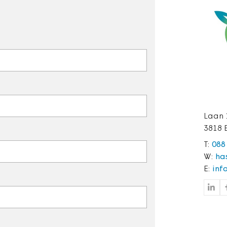
Laan 
3818 
T:
088
W:
ha
E:
inf