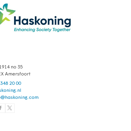
1914 no 35
EX Amersfoort
 348 20 00
skoning.nl
o@haskoning.com