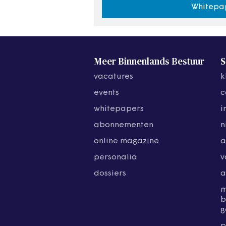
Whitepa
Meer Binnenlands Bestuur
S
vacatures
k
events
c
whitepapers
i
abonnementen
n
online magazine
a
personalia
v
dossiers
a
b
g