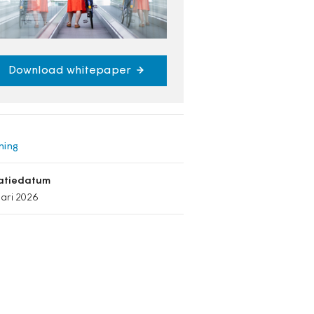
Download whitepaper
ning
catiedatum
uari 2026