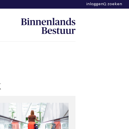
inloggen
zoeken
k