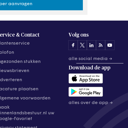
per aanvragen
ervice & Contact
Volg ons
lantenservice
olofon
alle social media →
ngezonden stukken
Download de
app
ieuwsbrieven
dverteren
acature plaatsen
lgemene voorwaarden
alles over de app →
maak
innenlandsbestuur.nl uw
oogle-favoriet