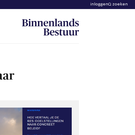
inloggen
zoeken
aar