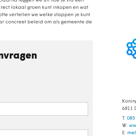
. Daarna leggen we uit hoe je via een
ect lokaal groen kunt inkopen en wat
otte vertellen we welke stappen je kunt
ar concreet beleid om als gemeente de
nvragen
Konin
6811 
T:
085
W:
ww
E:
mel