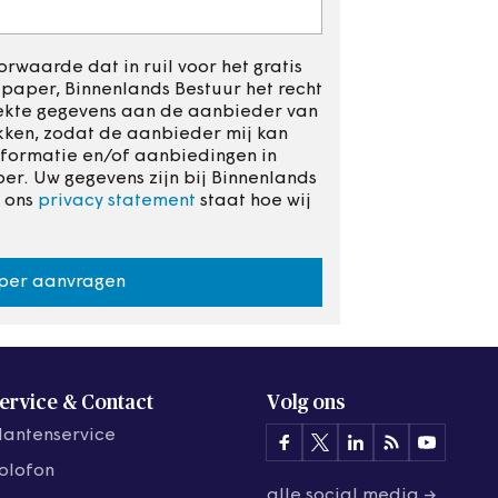
rwaarde dat in ruil voor het gratis
aper, Binnenlands Bestuur het recht
rekte gegevens aan de aanbieder van
kken, zodat de aanbieder mij kan
formatie en/of aanbiedingen in
r. Uw gegevens zijn bij Binnenlands
n ons
privacy statement
staat hoe wij
per aanvragen
ervice & Contact
Volg ons
lantenservice
olofon
alle social media →