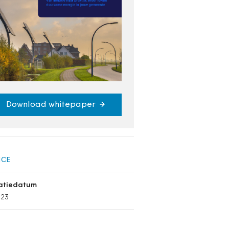
Download whitepaper
NCE
catiedatum
023