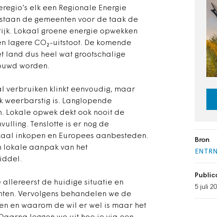
regio’s elk een Regionale Energie
 staan de gemeenten voor de taak de
tijk. Lokaal groene energie opwekken
een lagere CO₂-uitstoot. De komende
t land dus heel wat grootschalige
ouwd worden.
l verbruiken klinkt eenvoudig, maar
k weerbarstig is. Langlopende
n. Lokale opwek dekt ook nooit de
vulling. Tenslotte is er nog de
lokaal inkopen en Europees aanbesteden.
Bron
n lokale aanpak van het
ENTR
middel.
Publi
allereerst de huidige situatie en
5 juli 2
nten. Vervolgens behandelen we de
en en waarom de wil er wel is maar het