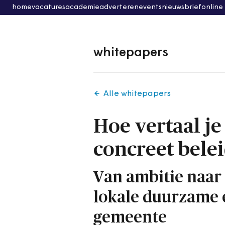
home
vacatures
academie
adverteren
events
nieuwsbrief
online
whitepapers
Alle whitepapers
Hoe vertaal je
concreet bele
Van ambitie naar 
lokale duurzame 
gemeente