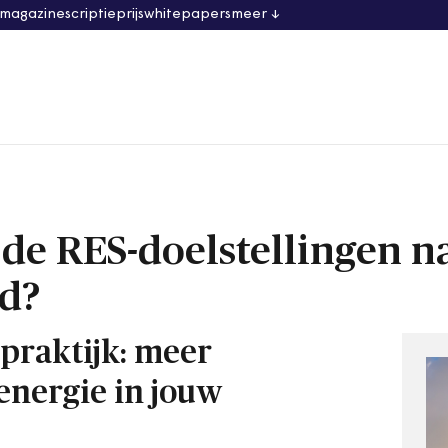
 magazine
scriptieprijs
whitepapers
meer
 de RES-doelstellingen n
id?
praktijk: meer
energie in jouw