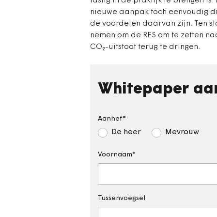
lastig in de praktijk te brengen is
nieuwe aanpak toch eenvoudig dir
de voordelen daarvan zijn. Ten sl
nemen om de RES om te zetten na
CO₂-uitstoot terug te dringen.
Whitepaper aa
Aanhef
De heer
Mevrouw
Voornaam
Tussenvoegsel