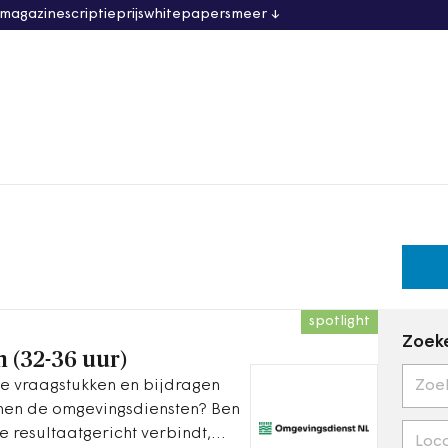
 magazine
scriptieprijs
whitepapers
meer
spotlight
Zoeke
h (32-36 uur)
he vraagstukken en bijdragen
nnen de omgevingsdiensten? Ben
ie resultaatgericht verbindt,