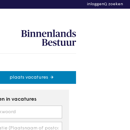
inloggen
zoeken
plaats vacatures
n in vacatures