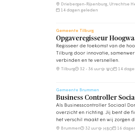
helder communiceert en anderen w
Driebergen-Rijsenburg, Utrechtse H
extra te zetten? Dan zijn wi
14 dagen geleden
Gemeente Tilburg
Opgaveregisseur Hoogwa
Regisseer de toekomst van de ho
Tilburg door innovatie, samenwer
verbinden en te versnellen.
Tilburg
32 - 36 uur
14 dage
WO
Gemeente Brummen
Business Controller Soci
Als Businesscontroller Sociaal Dome
overzicht en richting. Jij bent de
het verschil maakt en wij zorgen 
wordt beloond, onder andere met 
Brummen
32 uur
16 dage
HBO
arbeidsmarkttoelage.