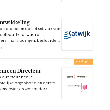
ncieel toezicht.
ntwikkeling
an projecten op het snijvlak van
leefbaarheid, waarbij
ers, marktpartijen, bestuurders
en.&nbsp;
en
spotlight
gemeen Directeur
 directeur ben je
telijke organisatie en eerste
gemeester en wethouders.