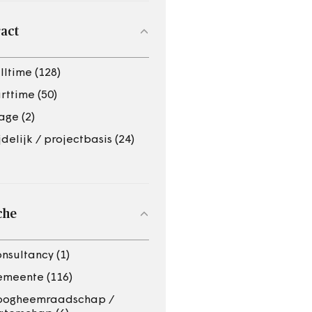
act
lltime (128)
rttime (50)
age (2)
jdelijk / projectbasis (24)
che
nsultancy (1)
meente (116)
oogheemraadschap /