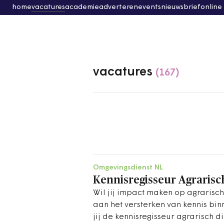
home
vacatures
academie
adverteren
events
nieuwsbrief
online
vacatures
(167)
Omgevingsdienst NL
Kennisregisseur Agrarisc
Wil jij impact maken op agrarisc
aan het versterken van kennis bi
jij de kennisregisseur agrarisch d