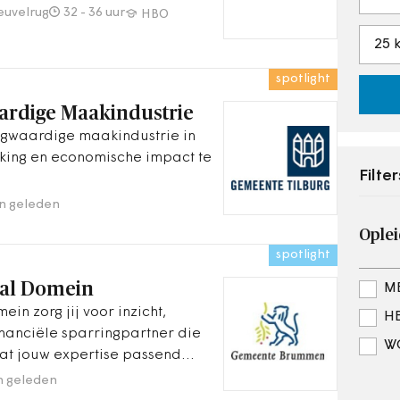
eet te inspireren een stap
euvelrug
32 - 36 uur
HBO
j op zoek naar jou!
spotlight
ardige Maakindustrie
ogwaardige maakindustrie in
king en economische impact te
Filter
n geleden
Oplei
spotlight
aal Domein
MB
in zorg jij voor inzicht,
HB
 financiële sparringpartner die
WO
dat jouw expertise passend
de mogelijkheid tot een
n geleden