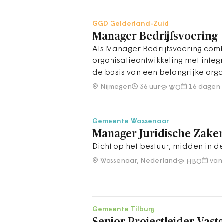
GGD Gelderland-Zuid
Manager Bedrijfsvoering
Als Manager Bedrijfsvoering com
organisatieontwikkeling met inte
de basis van een belangrijke org
van een nieuwe integrale afdeling
Nijmegen
36 uur
16 dagen
WO
Gemeente Wassenaar
Manager Juridische Zake
Dicht op het bestuur, midden in d
Wassenaar, Nederland
va
HBO
Gemeente Tilburg
Senior Projectleider Vas