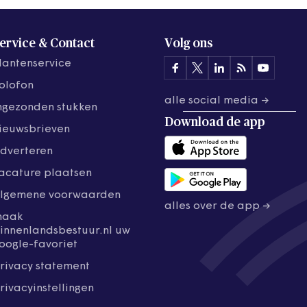
ervice & Contact
Volg ons
lantenservice
olofon
alle social media →
ngezonden stukken
Download de
app
ieuwsbrieven
dverteren
acature plaatsen
lgemene voorwaarden
alles over de app →
maak
innenlandsbestuur.nl uw
oogle-favoriet
rivacy statement
rivacyinstellingen