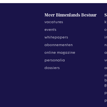
Meer Binnenlands Bestuur
S
vacatures
k
events
c
whitepapers
i
abonnementen
n
online magazine
a
personalia
v
dossiers
a
b
g
p
p