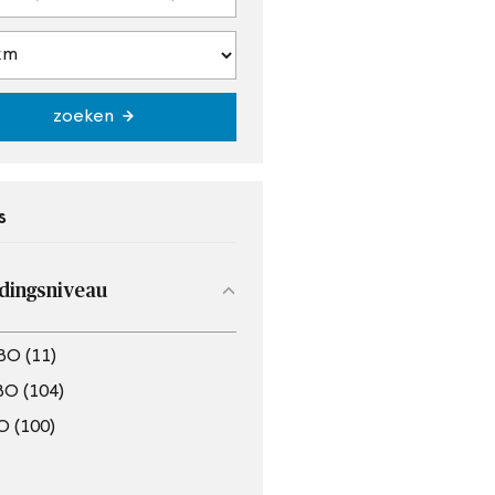
zoeken
s
dingsniveau
O (11)
O (104)
 (100)