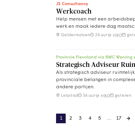
JS Consultancy
Werkcoach
Help mensen met een arbeidsbep
werk en maak iedere dag maatsc
Geldermalsen
24 uur
gis
HBO
Provincie Flevoland via BMC Werving 
Strategisch Adviseur Rui
Als strategisch adviseur ruimtelij
provinciale belangen in complex
andere partijen.
Lelystad
36 uur
gisteren
HBO
1
2
3
4
5
…
17