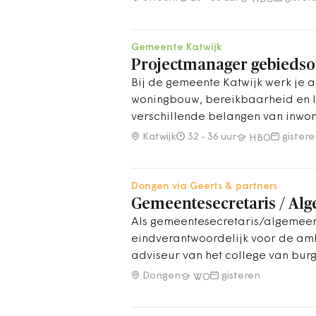
zorgvuldig en toekomstgericht fina
Gemeente Katwijk
Projectmanager gebiedso
Bij de gemeente Katwijk werk je a
woningbouw, bereikbaarheid en 
verschillende belangen van inwon
en regionale partners samenkom
Katwijk
32 - 36 uur
gister
HBO
Dongen via Geerts & partners
Gemeentesecretaris / Al
Als gemeentesecretaris/algemeen
eindverantwoordelijk voor de amb
adviseur van het college van bur
Dongen
gisteren
WO