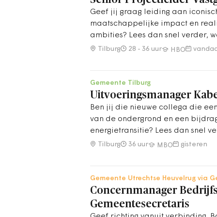
Geef jij graag leiding aan iconis
maatschappelijke impact en real
ambities? Lees dan snel verder, w
ambitieus investeringsportefeuill
Tilburg
28 - 36 uur
vanda
HBO
jou!
Gemeente Tilburg
Uitvoeringsmanager Kabe
Ben jij die nieuwe collega die een
van de ondergrond en een bijdra
energietransitie? Lees dan snel ve
Tilburg
36 uur
gisteren
MBO
Gemeente Utrechtse Heuvelrug via Ge
Concernmanager Bedrijfs
Gemeentesecretaris
Geef richting vanuit verbinding. 