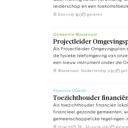
leiderschap en een toekomstbeste
Doorn
gisteren
WO
Gemeente Wassenaar
Projectleider Omgevings
Als Projectleider Omgevingsplan sp
de fysieke leefomgeving van onz
een nieuw instrument onder de O
organisatie hierin verder.
Wassenaar, Nederland
gis
HBO
Provincie Utrecht
Toezichthouder financië
Als toezichthouder financiën lok
financieel gezonde gemeenten, 
gemeenschappelijke regelingen in 
risico’s vroeg te signaleren, advi
Utrecht
28 - 36 uur
gister
HBO