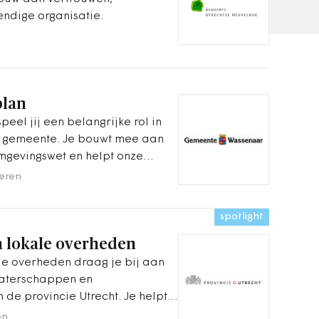
ndige organisatie.
plan
eel jij een belangrijke rol in
e gemeente. Je bouwt mee aan
mgevingswet en helpt onze
teren
spotlight
n lokale overheden
ale overheden draag je bij aan
waterschappen en
de provincie Utrecht. Je helpt
seert bestuurders en zorgt voor
en