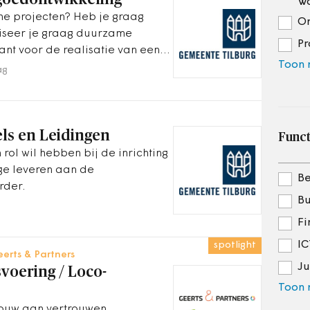
Wa
che projecten? Heb je graag
Om
iseer je graag duurzame
Pr
ant voor de realisatie van een
Toon
e zijn we mogelijk op zoek naar
ag
ls en Leidingen
Funct
 rol wil hebben bij de inrichting
ge leveren aan de
Be
rder.
Bu
Fi
IC
spotlight
erts & Partners
Ju
voering / Loco-
Toon
Bouw aan vertrouwen,