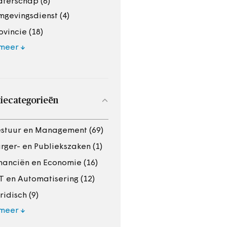
terschap (6)
gevingsdienst (4)
ovincie (18)
 meer
iecategorieën
stuur en Management (69)
rger- en Publiekszaken (1)
nanciën en Economie (16)
T en Automatisering (12)
ridisch (9)
 meer