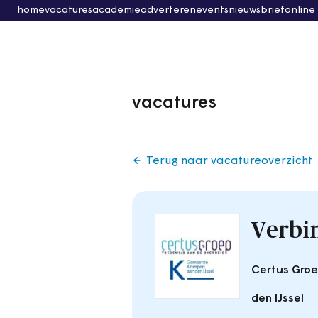
home
vacatures
academie
adverteren
events
nieuwsbrief
online
vacatures
Terug naar vacatureoverzicht
Verbi
Certus Groe
den IJssel