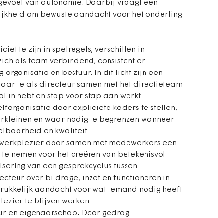
gevoel van autonomie. Daarbij vraagt een
lijkheid om bewuste aandacht voor het onderling
iet te zijn in spelregels, verschillen in
zich als team verbindend, consistent en
organisatie en bestuur. In dit licht zijn een
aar je als directeur samen met het directieteam
 in hebt en stap voor stap aan werkt.
lforganisatie door expliciete kaders te stellen,
 verkleinen en waar nodig te begrenzen wanneer
elbaarheid en kwaliteit.
n werkplezier door samen met medewerkers een
 te nemen voor het creëren van betekenisvol
isering van een gesprekcyclus tussen
teur over bijdrage, inzet en functioneren in
drukkelijk aandacht voor wat iemand nodig heeft
zier te blijven werken.
ur en eigenaarschap
.
Door gedrag