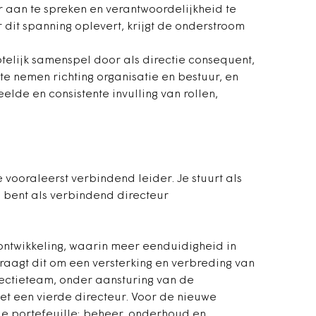
 aan te spreken en verantwoordelijkheid te
 dit spanning oplevert, krijgt de onderstroom
telijk samenspel door als directie consequent,
te nemen richting organisatie en bestuur, en
elde en consistente invulling van rollen,
e vooraleerst verbindend leider. Je stuurt als
n bent als verbindend directeur
eontwikkeling, waarin meer eenduidigheid in
 vraagt dit om een versterking en verbreding van
rectieteam, onder aansturing van de
et een vierde directeur. Voor de nieuwe
de portefeuille: beheer, onderhoud en