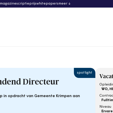
 magazine
scriptieprijs
whitepapers
meer
Vacat
ndend Directeur
Opleidi
WO, H
Contra
p in opdracht van Gemeente Krimpen aan
Fullti
Niveau
Ervar