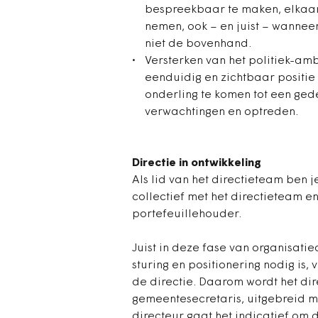
bespreekbaar te maken, elkaar
nemen, ook – en juist – wanneer
niet de bovenhand.
Versterken van het politiek-amb
eenduidig en zichtbaar positie 
onderling te komen tot een gede
verwachtingen en optreden.
Directie in ontwikkeling
Als lid van het directieteam ben j
collectief met het directieteam e
portefeuillehouder.
Juist in deze fase van organisati
sturing en positionering nodig is,
de directie. Daarom wordt het di
gemeentesecretaris, uitgebreid m
directeur gaat het indicatief om 