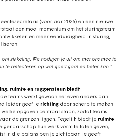
eentesecretaris (voorjaar 2026) en een nieuwe
ontstaat een mooi momentum om het sturingsteam
 ontwikkelen en meer eenduidigheid in sturing,
liseren.
 in ontwikkeling. We nodigen je uit om met ons mee te
n te reflecteren op wat goed gaat en beter kan.”
ing, ruimte en ruggensteun biedt
nde teams werkt gewoon nét even anders dan
end leider geef je
richting
door scherp te maken
n welke opgaven centraal staan, zodat teams
aar de grenzen liggen. Tegelijk biedt je
ruimte
eigenaarschap hun werk vorm te laten geven,
t in die balans ben je zichtbaar: je geeft