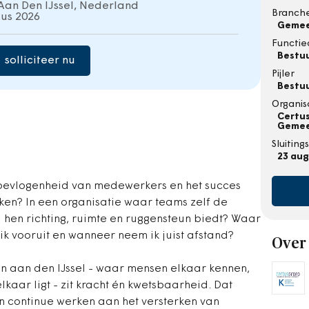
an Den IJssel, Nederland
Branch
us 2026
Geme
Functie
Bestu
solliciteer nu
Pijler
Bestuu
Organis
Certus
Gemeen
Sluitin
23 aug
e bevlogenheid van medewerkers en het succes
en? In een organisatie waar teams zelf de
 hen richting, ruimte en ruggensteun biedt? Waar
ik vooruit en wanneer neem ik juist afstand?
Over 
en aan den IJssel - waar mensen elkaar kennen,
kaar ligt - zit kracht én kwetsbaarheid. Dat
 en continue werken aan het versterken van