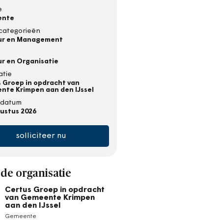
e
ente
categorieën
ur en Management
r en Organisatie
atie
 Groep in opdracht van
te Krimpen aan den IJssel
gsdatum
ustus 2026
solliciteer nu
de organisatie
Certus Groep in opdracht
van Gemeente Krimpen
aan den IJssel
Gemeente