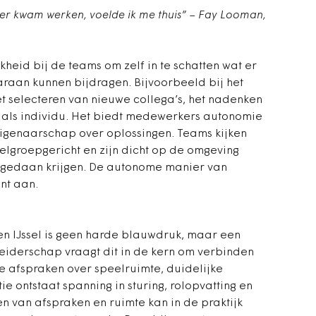
hier kwam werken, voelde ik me thuis” – Fay Looman,
jkheid bij de teams om zelf in te schatten wat er
aaraan kunnen bijdragen. Bijvoorbeeld bij het
t selecteren van nieuwe collega’s, het nadenken
n als individu. Het biedt medewerkers autonomie
n eigenaarschap over oplossingen. Teams kijken
elgroepgericht en zijn dicht op de omgeving
 gedaan krijgen. De autonome manier van
ent aan.
en IJssel is geen harde blauwdruk, maar een
leiderschap vraagt dit in de kern om verbinden
e afspraken over speelruimte, duidelijke
ie ontstaat spanning in sturing, rolopvatting en
n van afspraken en ruimte kan in de praktijk