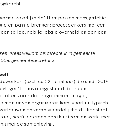
ngskracht.
‘warme zakelijkheid’. Hier passen mensgerichte
rgie en passie brengen; procesdenkers met een
een solide, nabije lokale overheid en aan een
maken. Wees welkom als directeur in gemeente
Dobbe, gemeentesecretaris
oelt
ewerkers (excl. ca 22 fte inhuur) die sinds 2019
bevlogen’ teams aangestuurd door een
or rollen zoals de programmamanager,
e manier van organiseren komt voort uit typisch
vertrouwen en verantwoordelijkheid. Hier staat
aal, heeft iedereen een thuisteam en werkt men
ing met de samenleving.