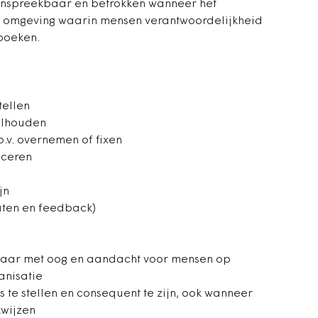
nspreekbaar en betrokken wanneer het
n omgeving waarin mensen verantwoordelijkheid
boeken.
tellen
olhouden
.v. overnemen of fixen
iceren
jn
outen en feedback)
baar met oog en aandacht voor mensen op
anisatie
 te stellen en consequent te zijn, ook wanneer
kwijzen