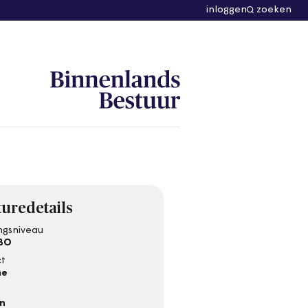
inloggen
zoeken
uredetails
ngsniveau
BO
ct
me
en