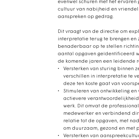
evenwel schuren met het ervaren 
cultuur van nabijheid en vriende
aanspreken op gedrag.
Dit vraagt van de directie om explic
interpretatie terug te brengen en 
benaderbaar op te stellen richting 
aantal opgaven geïdentificeerd w
de komende jaren een leidende rol
Versterken van sturing binnen ze
verschillen in interpretatie te
deze ten koste gaat van voorsp
Stimuleren van ontwikkeling e
actievere verantwoordelijkheid
werk. Dit omvat de professional
medewerker en verbindend direc
relatie tot de opgaven, met na
om duurzaam, gezond en met ple
Versterken van aanspreekcultu