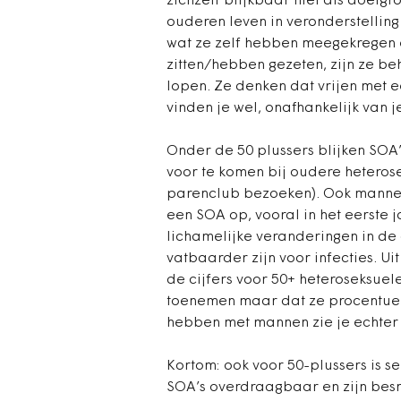
zichzelf blijkbaar niet als doelg
ouderen leven in veronderstelling
wat ze zelf hebben meegekregen e
zitten/hebben gezeten, zijn ze beh
lopen. Ze denken dat vrijen met 
vinden je wel, onafhankelijk van je
Onder de 50 plussers blijken SOA’
voor te komen bij oudere heteros
parenclub bezoeken). Ook manne
een SOA op, vooral in het eerste 
lichamelijke veranderingen in de
vatbaarder zijn voor infecties. Ui
de cijfers voor 50+ heteroseksue
toenemen maar dat ze procentueel 
hebben met mannen zie je echter e
Kortom: ook voor 50-plussers is se
SOA’s overdraagbaar en zijn bes