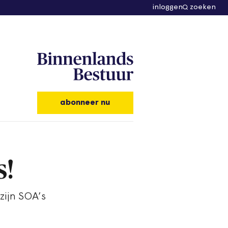
inloggen
zoeken
abonneer nu
s!
zijn SOA’s