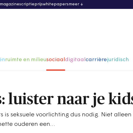
 magazine
scriptieprijs
whitepapers
meer
ën
ruimte en milieu
sociaal
digitaal
carrière
juridisch
 luister naar je kid
 is seksuele voorlichting dus nodig. Niet alleen 
mette ouderen een…