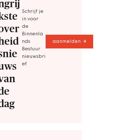
ngrij
Schrijf je
kste
in voor
over
de
Binnenla
heid
nds
aanmelden
Bestuur
snie
nieuwsbri
uws
ef
van
de
dag