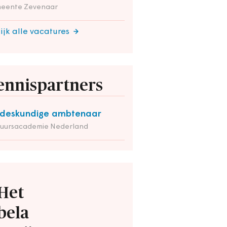
eente Zevenaar
ijk alle vacatures
ennispartners
deskundige ambtenaar
tuursacademie Nederland
Het
bela