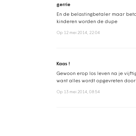
gerrie
En de belastingbetaler maar betal
kinderen worden de dupe
Op 12 mei 2014, 22:04
Kaas !
Gewoon erop los leven na je vijfti
want alles wordt opgevreten door
Op 13 mei 2014, 08:54