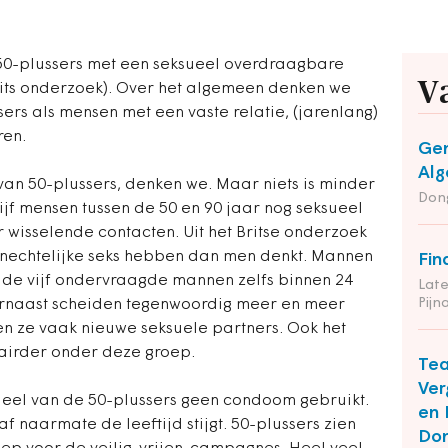
 50-plussers met een seksueel overdraagbare
V
rits onderzoek). Over het algemeen denken we
ers als mensen met een vaste relatie, (jarenlang)
ren.
Gem
Alg
 van 50-plussers, denken we. Maar niets is minder
Dong
vijf mensen tussen de 50 en 90 jaar nog seksueel
 wisselende contacten. Uit het Britse onderzoek
enechtelijke seks hebben dan men denkt. Mannen
Fin
 de vijf ondervraagde mannen zelfs binnen 24
Late
Pij
arnaast scheiden tegenwoordig meer en meer
en ze vaak nieuwe seksuele partners. Ook het
airder onder deze groep.
Te
Ver
 deel van de 50-plussers geen condoom gebruikt.
en 
 naarmate de leeftijd stijgt. 50-plussers zien
Do