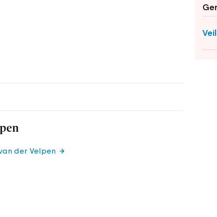
Ger
Vei
lpen
 van der Velpen