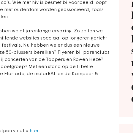
co’s. Wie met hiv is besmet bijvoorbeeld loopt
die met ouderdom worden geassocieerd, zoals
ten.
bben we al jarenlange ervaring. Zo zetten we
hillende websites speciaal op jongeren gericht
n festivals. Nu hebben we er dus een nieuwe
e 50-plussers bereiken? Flyeren bij parenclubs
bij concerten van de Toppers en Rowen Heze?
e doelgroep? Met een stand op de Libelle
e Floriade, de motorRAI en de Kampeer &
elpen vindt u
hier
.