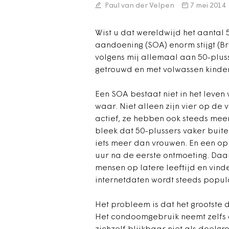
Paul van der Velpen
7 mei 2014
Wist u dat wereldwijd het aantal
aandoening (SOA) enorm stijgt (B
volgens mij allemaal aan 50-pluss
getrouwd en met volwassen kinde
Een SOA bestaat niet in het leven
waar. Niet alleen zijn vier op de 
actief, ze hebben ook steeds meer
bleek dat 50-plussers vaker buit
iets meer dan vrouwen. En een op
uur na de eerste ontmoeting. Da
mensen op latere leeftijd en vind
internetdaten wordt steeds popul
Het probleem is dat het grootste
Het condoomgebruik neemt zelfs af