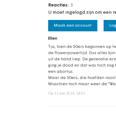
Reacties:
3
U moet ingelogd zijn om een r
Maak een account
Log
Ellen
Tja, toen de 50ers begonnen op he
de flowerpowertijd. Dus alles kon 
uit de hand liep. De generatie er
ging je dood en dat was toch nog 
een abortus.
Maar de 50ers, die hoefden nooit v
Misschien toch maar weer de "We
Op 11 mei 2014, 14:51