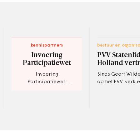
kennispartners
bestuur en organisa
Invoering
PVV-Statenlid
Participatiewet
Holland vert
Invoering
Sinds Geert Wilde
Participatiewet:
op het PVV-verkie
ondersteuning met
in Den Haag zijn 
onderzoek; advies; via
beloofde ,,minde
Interim-opdrachten en
Marokkanen te g
bij implementatie
regelen'', lieten…