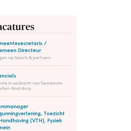
acatures
eentesecretaris /
emeen Directeur
en via Geerts & partners
ancials
ntis in opdracht van Gemeente
nacker-Nootdorp
ammanager
gunningverlening, Toezicht
Handhaving (VTH), Fysiek
mein