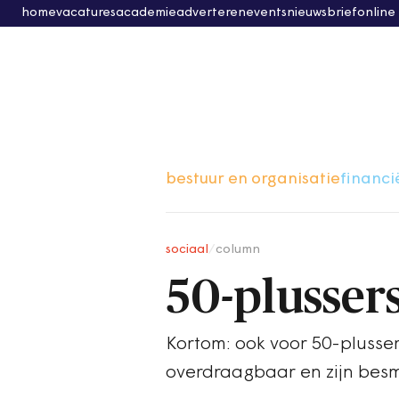
home
vacatures
academie
adverteren
events
nieuwsbrief
online
bestuur en organisatie
financi
sociaal
/
column
50-plussers:
Kortom: ook voor 50-plussers
overdraagbaar en zijn bes