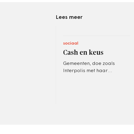
Lees meer
sociaal
Cash en keus
Gemeenten, doe zoals
Interpolis met haar
verzekerden: vergoed de
kosten die iemand maakt bij
de door hem gekozen zorg,
controleer…