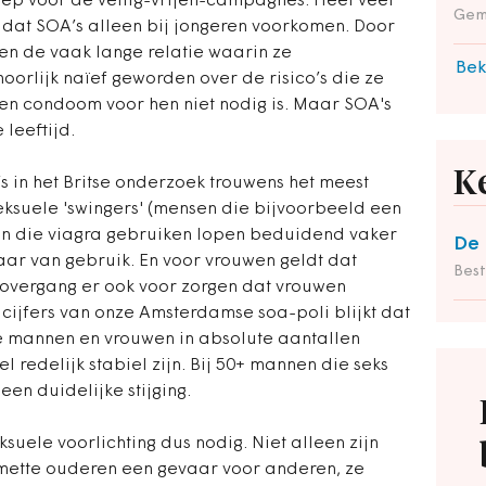
roep voor de veilig-vrijen-campagnes. Heel veel
Gem
 dat SOA’s alleen bij jongeren voorkomen. Door
n de vaak lange relatie waarin ze
Bek
oorlijk naïef geworden over de risico’s die ze
een condoom voor hen niet nodig is. Maar SOA's
 leeftijd.
K
s in het Britse onderzoek trouwens het meest
eksuele 'swingers' (mensen die bijvoorbeeld een
n die viagra gebruiken lopen beduidend vaker
De 
jaar van gebruik. En voor vrouwen geldt dat
Bes
 overgang er ook voor zorgen dat vrouwen
t cijfers van onze Amsterdamse soa-poli blijkt dat
le mannen en vrouwen in absolute aantallen
redelijk stabiel zijn. Bij 50+ mannen die seks
en duidelijke stijging.
ksuele voorlichting dus nodig. Niet alleen zijn
mette ouderen een gevaar voor anderen, ze