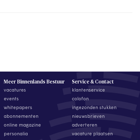
Meer Binnenlands Bestuur
Service & Contact
vacatures
klantenservice
events
colofon
whitepapers
ingezonden stukken
abonnementen
nieuwsbrieven
online magazine
adverteren
personalia
vacature plaatsen