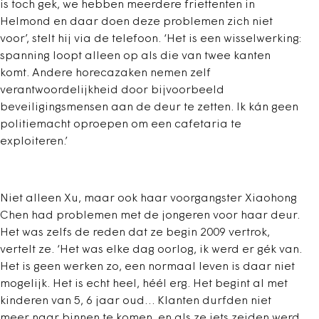
is toch gek, we hebben meerdere friettenten in
Helmond en daar doen deze problemen zich niet
voor’, stelt hij via de telefoon. ‘Het is een wisselwerking:
spanning loopt alleen op als die van twee kanten
komt. Andere horecazaken nemen zelf
verantwoordelijkheid door bijvoorbeeld
beveiligingsmensen aan de deur te zetten. Ik kán geen
politiemacht oproepen om een cafetaria te
exploiteren.’
Niet alleen Xu, maar ook haar voorgangster Xiaohong
Chen had problemen met de jongeren voor haar deur.
Het was zelfs de reden dat ze begin 2009 vertrok,
vertelt ze. ‘Het was elke dag oorlog, ik werd er gék van.
Het is geen werken zo, een normaal leven is daar niet
mogelijk. Het is echt heel, héél erg. Het begint al met
kinderen van 5, 6 jaar oud… Klanten durfden niet
meer naar binnen te komen, en als ze iets zeiden werd