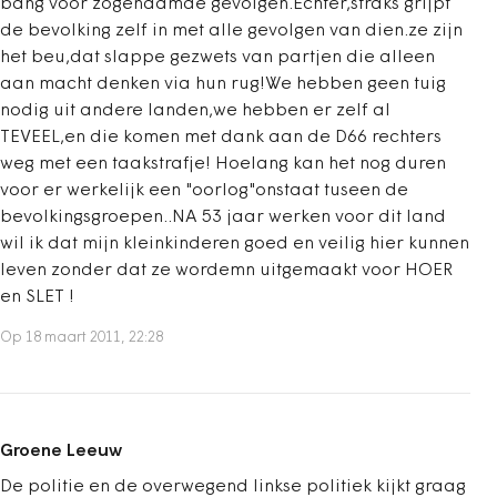
bang voor zogenaamde gevolgen.Echter,straks grijpt
de bevolking zelf in met alle gevolgen van dien.ze zijn
het beu,dat slappe gezwets van partjen die alleen
aan macht denken via hun rug!We hebben geen tuig
nodig uit andere landen,we hebben er zelf al
TEVEEL,en die komen met dank aan de D66 rechters
weg met een taakstrafje! Hoelang kan het nog duren
voor er werkelijk een "oorlog"onstaat tuseen de
bevolkingsgroepen..NA 53 jaar werken voor dit land
wil ik dat mijn kleinkinderen goed en veilig hier kunnen
leven zonder dat ze wordemn uitgemaakt voor HOER
en SLET !
Op 18 maart 2011, 22:28
Groene Leeuw
De politie en de overwegend linkse politiek kijkt graag