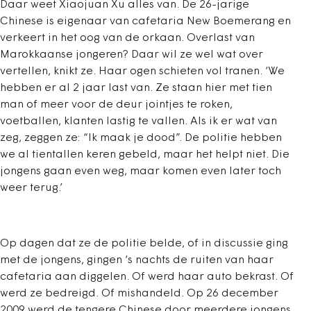
Daar weet Xiaojuan Xu alles van. De 26-jarige
Chinese is eigenaar van cafetaria New Boemerang en
verkeert in het oog van de orkaan. Overlast van
Marokkaanse jongeren? Daar wil ze wel wat over
vertellen, knikt ze. Haar ogen schieten vol tranen. ‘We
hebben er al 2 jaar last van. Ze staan hier met tien
man of meer voor de deur jointjes te roken,
voetballen, klanten lastig te vallen. Als ik er wat van
zeg, zeggen ze: “Ik maak je dood”. De politie hebben
we al tientallen keren gebeld, maar het helpt niet. Die
jongens gaan even weg, maar komen even later toch
weer terug.’
Op dagen dat ze de politie belde, of in discussie ging
met de jongens, gingen ‘s nachts de ruiten van haar
cafetaria aan diggelen. Of werd haar auto bekrast. Of
werd ze bedreigd. Of mishandeld. Op 26 december
2009 werd de tengere Chinese door meerdere jongens