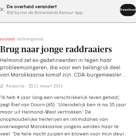
De overheid verandert
abonneer nu
Download
Blijf bij met de Binnenlands Bestuur app
sociaal
/
achtergrond
Brug naar jonge raddraaiers
Helmond zet ex-gedetineerden in tegen haar
probleemjongeren, die voor een belangrijk deel
van Marokkaanse komaf zijn. CDA-burgemeester…
Redactie
11 maart 2011
‘Ik heb 4 jaar lang een verschrikkelijk leven gehad’,
zegt Riet van Doorn (65). ‘Uiteindelijk ben ik na 35 jaar
maar uit Helmond-West vertrokken.’ De
onophoudelijke treiterijen en intimidaties van
overwegend Marokkaanse jongens werden haar te
veel. ‘De hele nacht zuipen en blowen voor mijn deur.