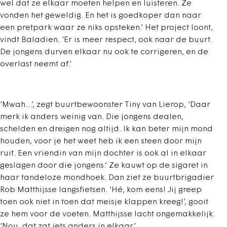
wel dat ze elkaar moeten helpen en luisteren. Ze
vonden het geweldig. En het is goedkoper dan naar
een pretpark waar ze niks opsteken.’ Het project loont,
vindt Baladien. ‘Er is meer respect, ook naar de buurt.
De jongens durven elkaar nu ook te corrigeren, en de
overlast neemt af.’
‘Mwah…’, zegt buurtbewoonster Tiny van Lierop, ‘Daar
merk ik anders weinig van. Die jongens dealen,
schelden en dreigen nog altijd. Ik kan beter mijn mond
houden, voor je het weet heb ik een steen door mijn
ruit. Een vriendin van mijn dochter is ook al in elkaar
geslagen door die jongens.’ Ze kauwt op de sigaret in
haar tandeloze mondhoek. Dan ziet ze buurtbrigadier
Rob Matthijsse langsfietsen. ‘Hé, kom eens! Jij greep
toen ook niet in toen dat meisje klappen kreeg!’, gooit
ze hem voor de voeten. Matthijsse lacht ongemakkelijk.
‘Nou, dat zat iets anders in elkaar.’