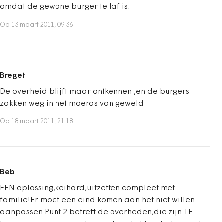
omdat de gewone burger te laf is.
Op 13 maart 2011, 09:36
Breget
De overheid blijft maar ontkennen ,en de burgers
zakken weg in het moeras van geweld
Op 18 maart 2011, 21:18
Beb
EEN oplossing,keihard,uitzetten compleet met
familie!Er moet een eind komen aan het niet willen
aanpassen.Punt 2 betreft de overheden,die zijn TE