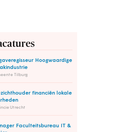
acatures
averegisseur Hoogwaardige
kindustrie
eente Tilburg
zichthouder financiën lokale
erheden
incie Utrecht
ager Faculteitsbureau IT &