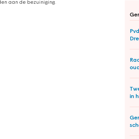
den aan de bezuiniging.
Ger
Pvd
Dre
Raa
ou
Twe
in 
Gem
sch