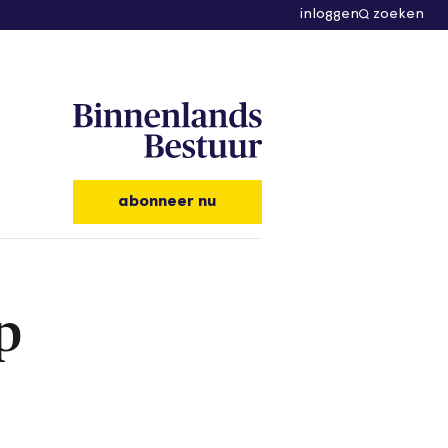
inloggen
zoeken
abonneer nu
p