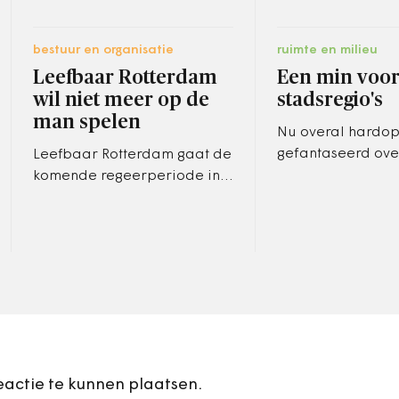
bestuur en organisatie
ruimte en milieu
Leefbaar Rotterdam
Een min voo
wil niet meer op de
stadsregio's
man spelen
Nu overal hardop
gefantaseerd ove
Leefbaar Rotterdam gaat de
kleinere overheid,
komende regeerperiode in
er een wonderlijk
de havenstad niet meer op
enthousiaste eval
de man spelen. ,,Zeker niet
de stadsregio’s.
waarbij dit niet in het
belang…
eactie te kunnen plaatsen.