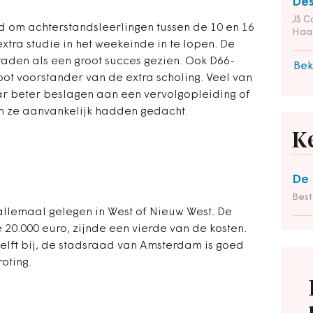
Des
JS C
om achterstandsleerlingen tussen de 10 en 16
Haa
xtra studie in het weekeinde in te lopen. De
den als een groot succes gezien. Ook D66-
Bek
oot voorstander van de extra scholing. Veel van
r beter beslagen aan een vervolgopleiding of
an ze aanvankelijk hadden gedacht.
K
De 
Bes
, allemaal gelegen in West of Nieuw West. De
0.000 euro, zijnde een vierde van de kosten.
elft bij, de stadsraad van Amsterdam is goed
oting.