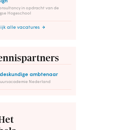
ign
onsultancy in opdracht van de
gse Hogeschool
ijk alle vacatures
ennispartners
deskundige ambtenaar
tuursacademie Nederland
Het