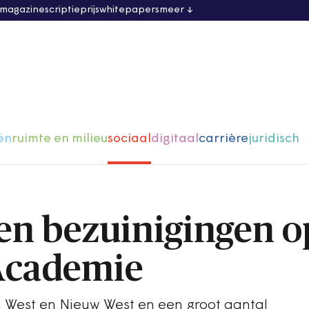
 magazine
scriptieprijs
whitepapers
meer
ën
ruimte en milieu
sociaal
digitaal
carrière
juridisch
gen bezuinigingen o
Academie
West en Nieuw West en een groot aantal