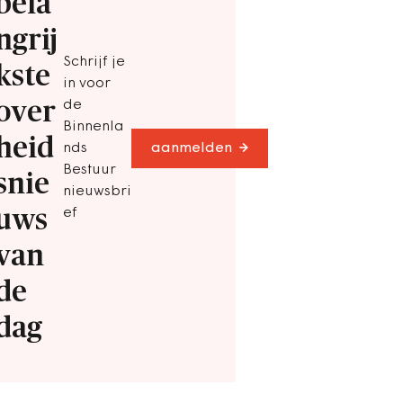
bela
ngrij
Schrijf je
kste
in voor
over
de
Binnenla
heid
nds
aanmelden
Bestuur
snie
nieuwsbri
uws
ef
van
de
dag