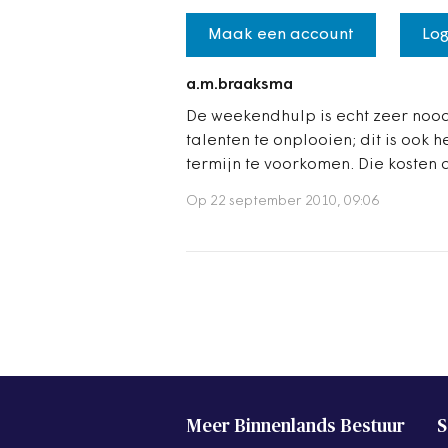
Maak een account
Log
a.m.braaksma
De weekendhulp is echt zeer nood
talenten te onplooien; dit is oo
termijn te voorkomen. Die koste
Op 22 september 2010, 09:06
Meer Binnenlands Bestuur
S