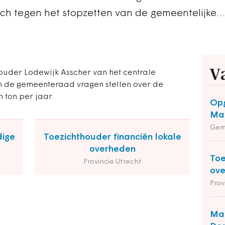
zich tegen het stopzetten van de gemeentelijke…
V
houder Lodewijk Asscher van het centrale
n de gemeenteraad vragen stellen over de
 ton per jaar.
Opg
Maa
Gem
dige
Toezichthouder financiën lokale
overheden
Toe
Provincie Utrecht
ov
Prov
Man