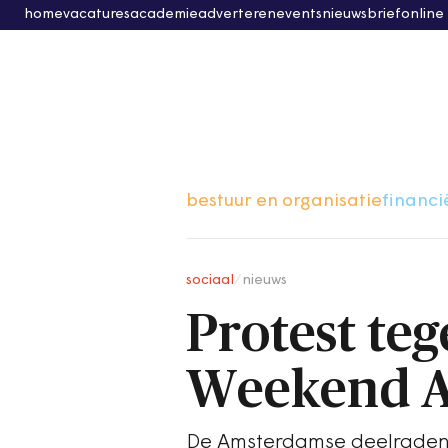
home
vacatures
academie
adverteren
events
nieuwsbrief
online
bestuur en organisatie
financi
sociaal
/
nieuws
Protest te
Weekend 
De Amsterdamse deelraden 