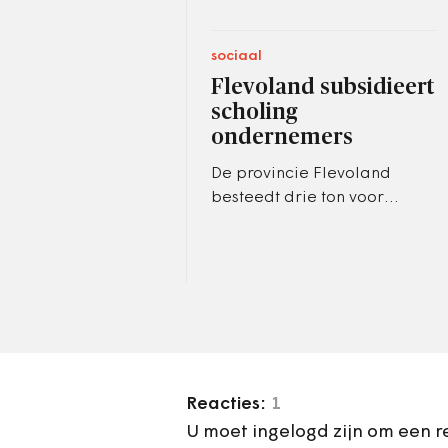
sociaal
Flevoland subsidieert
scholing
ondernemers
De provincie Flevoland
besteedt drie ton voor
bijscholing van Flevolandse
ondernemers. Met
scholingsvouchers,
scholingsadviseurs en een…
Reacties:
1
U moet ingelogd zijn om een r