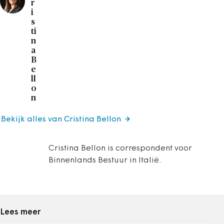
r
i
s
ti
n
a
B
e
ll
o
n
Bekijk alles van Cristina Bellon
Cristina Bellon is correspondent voor
Binnenlands Bestuur in Italië.
Lees meer