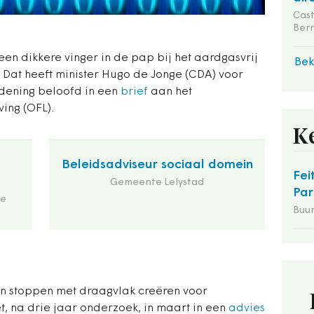
Cas
Ber
en dikkere vinger in de pap bij het aardgasvrij
Bek
 Dat heeft minister Hugo de Jonge (CDA) voor
rdening beloofd in een
brief
aan het
ing (OFL).
K
Beleidsadviseur sociaal domein
Fei
Gemeente Lelystad
Par
de
Buu
n stoppen met draagvlak creëren voor
et, na drie jaar onderzoek, in maart in een
advies