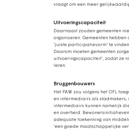
vraagt om een meer gelijkwaardige
Uitvoeringscapaciteit
Daarnaast zouden gemeenten ni
organiseren. Gemeenten hebben a
'juiste participatievorm' te vind
Daarom moeten gemeenten zorgen 
uitvoeringscapaciteit', zodat ze
leren.
Bruggenbouwers
Het PAW zou volgens het OFL toeg
en intermediairs als stadmakers, 
intermediairs kunnen namelijk di
en overheid. Bewonersinitiatiev
adequate toekenning van middelen'
'een goede maatschappelijke verte