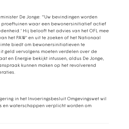
 minister De Jonge: '
'Uw bevindingen worden
 proeftuinen waar een bewonersinitiatief actief
denheid.' Hij belooft het advies van het OFL mee
van het PAW' en uit te zoeken of het Nationaal
uimte biedt om bewonersinitiatieven te
it geld vervolgens moeten verdelen over de
maat en Energie bekijkt intussen, aldus De Jonge,
aanspraak kunnen maken op het revolverend
raties.
egering in het Invoeringsbesluit Omgevingswet wil
es en waterschappen verplicht worden om