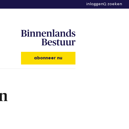
inloggen
zoeken
abonneer nu
in