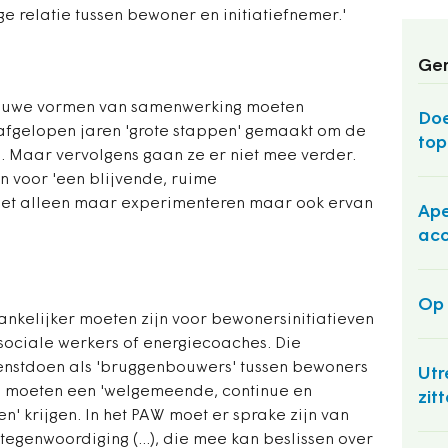
 relatie tussen bewoner en initiatiefnemer.'
Ger
euwe vormen van samenwerking moeten
Doe
fgelopen jaren 'grote stappen' gemaakt om de
top
en. Maar vervolgens gaan ze er niet mee verder.
voor 'een blijvende, ruime
 niet alleen maar experimenteren maar ook ervan
Ape
acc
Op 
ankelijker moeten zijn voor bewonersinitiatieven
sociale werkers of energiecoaches. Die
enstdoen als 'bruggenbouwers' tussen bewoners
Utr
en moeten een 'welgemeende, continue en
zit
 krijgen. In het PAW moet er sprake zijn van
genwoordiging (...), die mee kan beslissen over