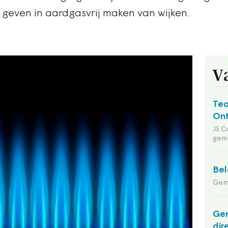
 geven in aardgasvrij maken van wijken.
V
Tea
Ont
JS C
gem
Bel
Gem
Gem
dir