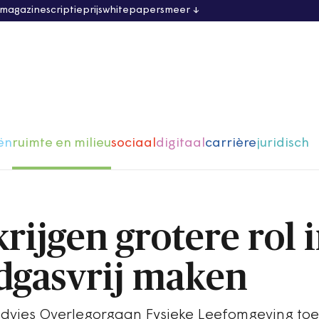
 magazine
scriptieprijs
whitepapers
meer
ën
ruimte en milieu
sociaal
digitaal
carrière
juridisch
ijgen grotere rol 
dgasvrij maken
advies Overlegorgaan Fysieke Leefomgeving toe