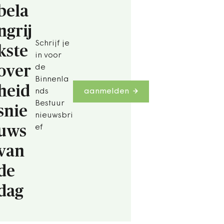
bela
ngrij
Schrijf je
kste
in voor
over
de
Binnenla
heid
nds
aanmelden
Bestuur
snie
nieuwsbri
uws
ef
van
de
dag