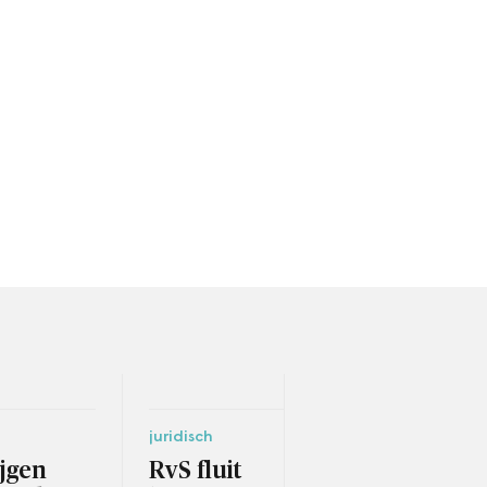
juridisch
carri
jgen
RvS fluit
Kle