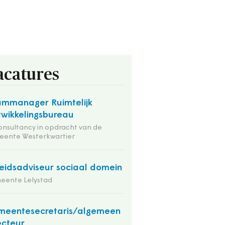
acatures
mmanager Ruimtelijk
wikkelingsbureau
onsultancy in opdracht van de
eente Westerkwartier
eidsadviseur sociaal domein
eente Lelystad
eentesecretaris/algemeen
ecteur