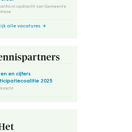
tanho in opdracht van Gemeente
nheze
ijk alle vacatures
ennispartners
ten en cijfers
ticipatiecoalitie 2025
rkracht
Het