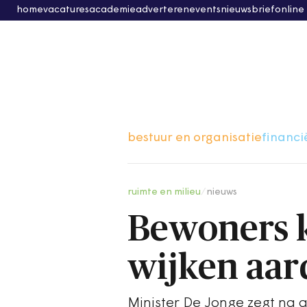
home
vacatures
academie
adverteren
events
nieuwsbrief
online
bestuur en organisatie
financi
ruimte en milieu
/
nieuws
Bewoners kr
wijken aar
Minister De Jonge zegt na 