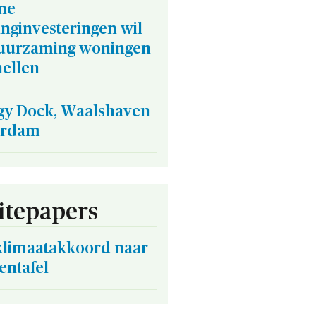
ne
nginvesteringen wil
uurzaming woningen
nellen
gy Dock, Waalshaven
erdam
tepapers
klimaatakkoord naar
entafel