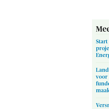
Mee
Start
proje
Ener
Land
voor 
funde
maa
Versn