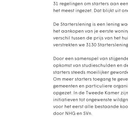
31 regelingen om starters aan ee
het meest ingezet. Dat blijkt uit 
De Starterslening is een lening w
het aankopen van je eerste woning
verschil tussen de prijs van het hu
verstrekten we 3130 Starterslening
Door een samenspel van stijgende
opkomst van studieschulden en de 
starters steeds moeilijker gewor
Om meer starters toegang te gev
gemeenten en particuliere organis
opgezet. In de Tweede Kamer zij
initiatieven tot ongewenste wildg
voor het eerst alle bestaande koo
door NHG en SVn.