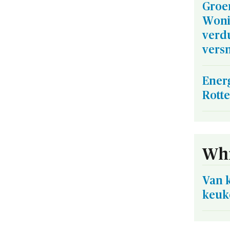
Groe
Woni
verd
vers
Ener
Rott
Whi
Van 
keuk