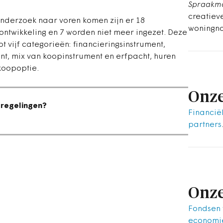
Spraakm
creatiev
onderzoek naar voren komen zijn er 18
woningn
in ontwikkeling en 7 worden niet meer ingezet. Deze
tot vijf categorieën: financieringsinstrument,
nt, mix van koopinstrument en erfpacht, huren
koopoptie.
Onze
 regelingen?
Financië
partners
Onze
Fondsen
economie