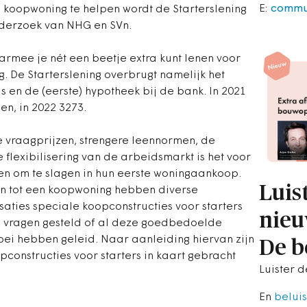
E:
commu
n koopwoning te helpen wordt de Starterslening
onderzoek van NHG en SVn.
aarmee je nét een beetje extra kunt lenen voor
. De Starterslening overbrugt namelijk het
is en de (eerste) hypotheek bij de bank. In 2021
en, in 2022 3273.
 vraagprijzen, strengere leennormen, de
flexibilisering van de arbeidsmarkt is het voor
den om te slagen in hun eerste woningaankoop.
Luis
en tot een koopwoning hebben diverse
aties speciale koopconstructies voor starters
nieu
n vragen gesteld of al deze goedbedoelde
roei hebben geleid. Naar aanleiding hiervan zijn
De 
pconstructies voor starters in kaart gebracht
Luister 
En
beluis