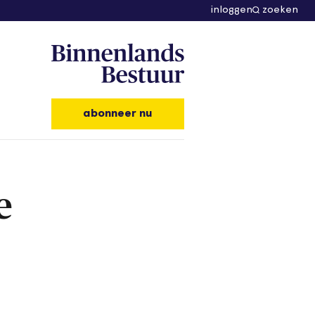
inloggen
zoeken
abonneer nu
e