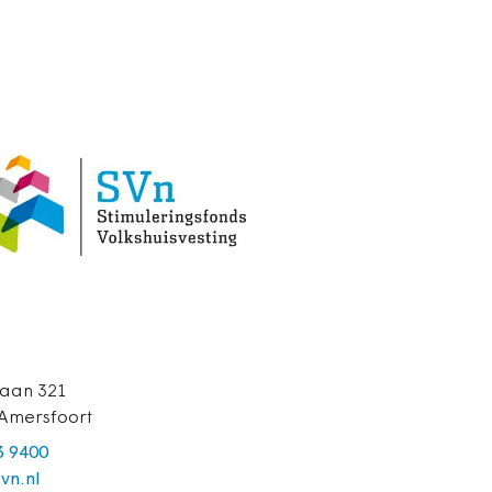
aan 321
Amersfoort
3 9400
vn.nl