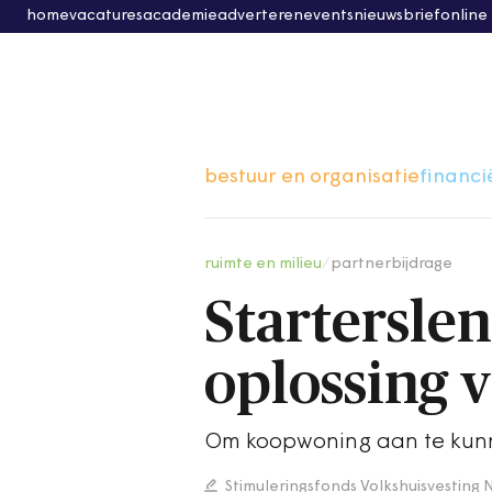
home
vacatures
academie
adverteren
events
nieuwsbrief
online
bestuur en organisatie
financi
ruimte en milieu
/
partnerbijdrage
Startersle
oplossing v
Om koopwoning aan te kun
Stimuleringsfonds Volkshuisvestin