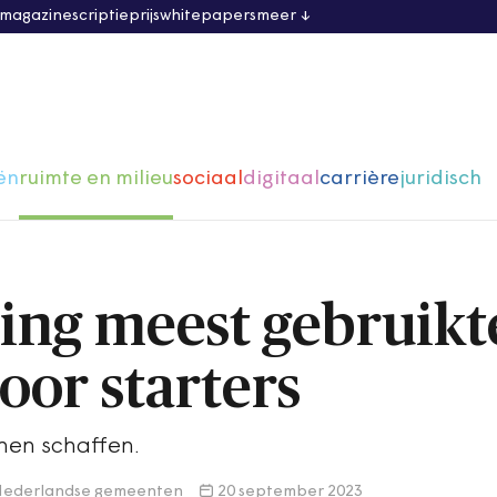
 magazine
scriptieprijs
whitepapers
meer
ën
ruimte en milieu
sociaal
digitaal
carrière
juridisch
ning meest gebruikt
oor starters
nen schaffen.
g Nederlandse gemeenten
20 september 2023