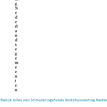
g
N
e
d
e
rl
a
n
d
s
e
g
e
m
e
e
n
t
e
n
Bekijk alles van Stimuleringsfonds Volkshuisvesting Ne