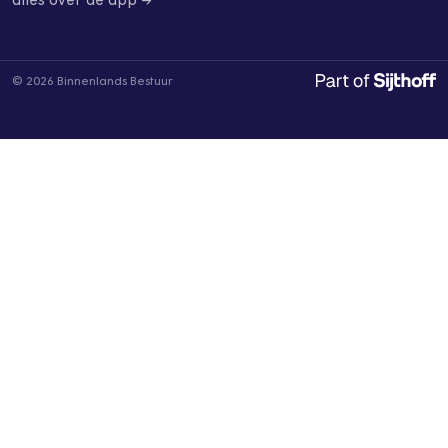
alles over de app →
© 2026 Binnenlands Bestuur