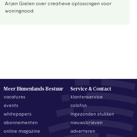
Arjen Gielen over creatieve oplossingen voor
woningnood.
Meer Binnenlands Bestuur
Service & Contact
vacatures
klantenservice
events
colofon
whitepapers
ingezonden stukken
abonnementen
nieuwsbrieven
online magazine
adverteren