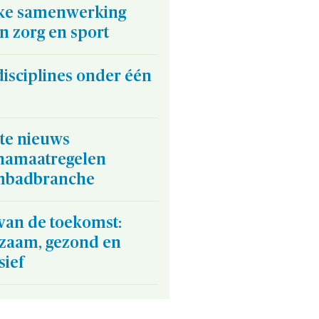
ke samenwerking
n zorg en sport
disciplines onder één
ste nieuws
namaatregelen
badbranche
van de toekomst:
zaam, gezond en
sief