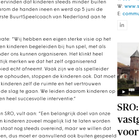
dervinden dat kinderen steeds minder buiten
W:
www.s
arom de handen ineen en werd op 5 juni de
E:
commu
rste BuurtSpeelcoach van Nederland aan te
vate: “Wij hebben een eigen sterke visie op het
en kinderen begeleiden bij hun spel, met als
nder ons kunnen organiseren. Het klinkt heel
tijk merken we dat het zelf organiserend
ied echt afneemt. Vaak zijn we als spelleider
we ophouden, stoppen de kinderen ook. Dat moet
kinderen zelf de ruimte en het vertrouwen
de slag te gaan. We leiden daarom kinderen op
een heel succesvolle interventie.“
SRO:
an SRO, vult aan: “Een belangrijk doel van onze
vast
m kinderen zoveel mogelijk lid te laten worden
 staat nog steeds overeind, maar we willen dat
voor
en, dus moet er aanvullend ook buiten gespeeld