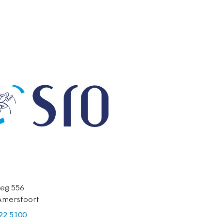
eg 556
Amersfoort
422 5100