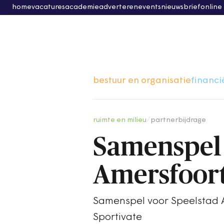
home
vacatures
academie
adverteren
events
nieuwsbrief
online
bestuur en organisatie
financi
ruimte en milieu
/
partnerbijdrage
Samenspel 
Amersfoor
Samenspel voor Speelstad 
Sportivate