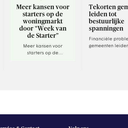
Meer kansen voor
Tekorten ge
starters op de
leiden tot
woningmarkt
bestuurlijke
door “Week van
spanningen
de Starter”
Financiële probl
gemeenten leiden
Meer kansen voor
toenemende span
starters op de
tussen raad en co
woningmarkt door
binnen colleges. 
“Week van de Starter”
Wethoudersveren