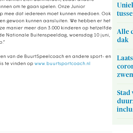
Unie
unnen om te gaan spelen. Onze Junior
tusse
hap mee dat iedereen moet kunnen meedoen. Ook
en gewoon kunnen aansluiten. We hebben er het
eze manier meer dan 3.000 kinderen op hetzelfde
Alle 
de Nationale Buitenspeeldag, woensdag 10 juni,
dak
p.”
iten van de BuurtSpeelcoach en andere sport- en
Laat
is te vinden op
www.buurtsportcoach.nl
coro
zwem
Stad 
duur
inclu