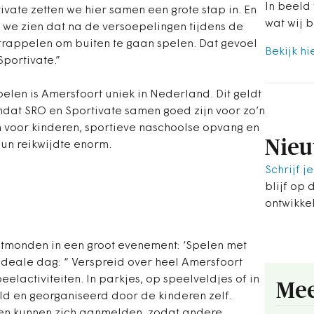
In beeld 
vate zetten we hier samen een grote stap in. En
wat wij b
 we zien dat na de versoepelingen tijdens de
 trappelen om buiten te gaan spelen. Dat gevoel
Bekijk hi
portivate.”
len is Amersfoort uniek in Nederland. Dit geldt
dat SRO en Sportivate samen goed zijn voor zo’n
n voor kinderen, sportieve naschoolse opvang en
Nieu
hun reikwijdte enorm.
Schrijf je
blijf op 
ontwikke
tmonden in een groot evenement: ‘Spelen met
n ideale dag: “ Verspreid over heel Amersfoort
elactiviteiten. In parkjes, op speelveldjes of in
Mee
ld en georganiseerd door de kinderen zelf.
eren kunnen zich aanmelden, zodat andere