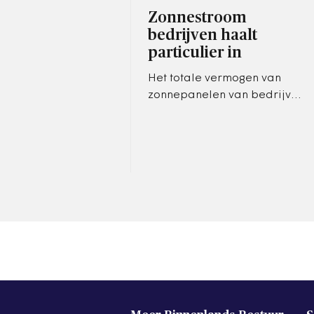
Zonnestroom
bedrijven haalt
particulier in
Het totale vermogen van
zonnepanelen van bedrijven
was vorig jaar voor het eerst
hoger dan dat van
zonnepanelen op woningen.
De opening van…