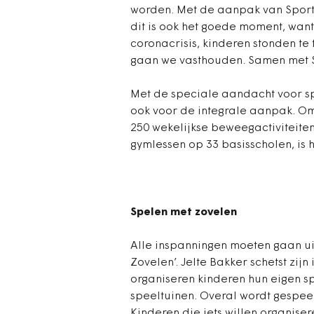
worden. Met de aanpak van Sporti
dit is ook het goede moment, want
coronacrisis, kinderen stonden te
gaan we vasthouden. Samen met S
Met de speciale aandacht voor spe
ook voor de integrale aanpak. Om
250 wekelijkse beweegactiviteite
gymlessen op 33 basisscholen, is 
Spelen met zovelen
Alle inspanningen moeten gaan ui
Zovelen’. Jelte Bakker schetst zij
organiseren kinderen hun eigen spe
speeltuinen. Overal wordt gespee
Kinderen die iets willen organis