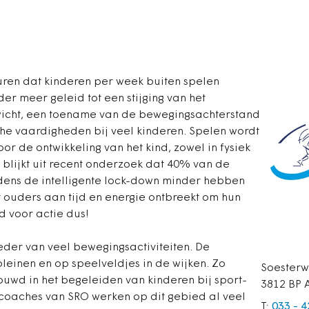
 uren dat kinderen per week buiten spelen
er meer geleid tot een stijging van het
icht, een toename van de bewegingsachterstand
che vaardigheden bij veel kinderen. Spelen wordt
or de ontwikkeling van het kind, zowel in fysiek
 blijkt uit recent onderzoek dat 40% van de
jdens de intelligente lock-down minder hebben
 ouders aan tijd en energie ontbreekt om hun
jd voor actie dus!
eder van veel bewegingsactiviteiten. De
pleinen en op speelveldjes in de wijken. Zo
Soesterw
wd in het begeleiden van kinderen bij sport-
3812 BP 
tcoaches van SRO werken op dit gebied al veel
T:
033 - 