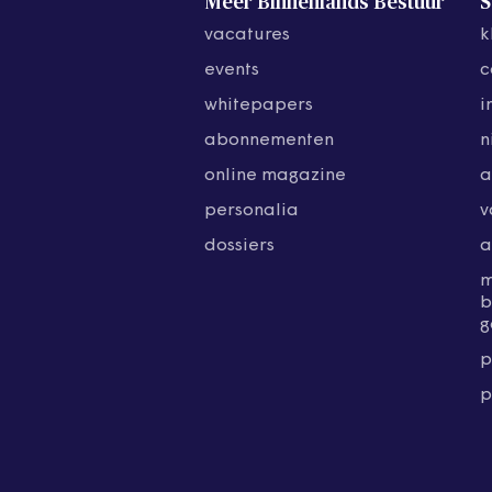
Meer Binnenlands Bestuur
S
vacatures
k
events
c
whitepapers
i
abonnementen
n
online magazine
a
personalia
v
dossiers
a
b
g
p
p