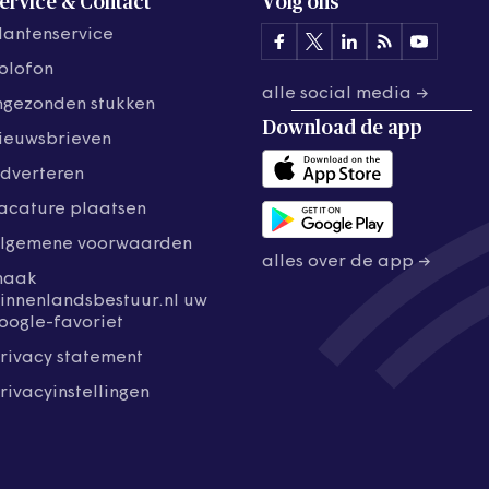
ervice & Contact
Volg ons
lantenservice
olofon
alle social media →
ngezonden stukken
Download de
app
ieuwsbrieven
dverteren
acature plaatsen
lgemene voorwaarden
alles over de app →
maak
innenlandsbestuur.nl uw
oogle-favoriet
rivacy statement
rivacyinstellingen