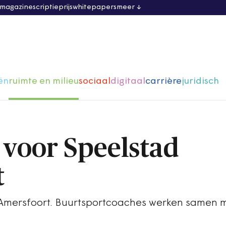
 magazine
scriptieprijs
whitepapers
meer
ën
ruimte en milieu
sociaal
digitaal
carrière
juridisch
voor Speelstad
t
Amersfoort. Buurtsportcoaches werken samen 