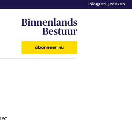
inloggen
zoeken
abonneer nu
met