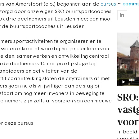
E:
commu
ers van Amersfoort (e.o.) begonnen aan de
cursus
rzorgd door onze eigen SRO buurtsportcoaches.
 ook drie deelnemers uit Leusden mee; een mooi
 de buurtsportcoaches uit Leusden.
mers sportactiviteiten te organiseren en te
isselen elkaar af waarbij het presenteren van
leiden, samenwerken en ontwikkeling centraal
 de deelnemers 15 uur praktijkstage bij
anbieders en activiteiten van de
ificaatuitreiking sloten de citytrainers af met
rs gaan nu als vrijwilliger aan de slag bij
rsfoort om nog meer inwoners in beweging te
SRO:
eelnemers zijn zelfs al voorzien van een nieuwe
vast
voor
r deze cursus.
In beeld 