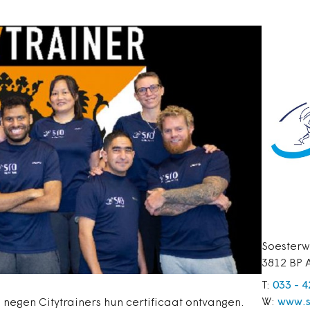
Soesterw
3812 BP 
T:
033 - 
W:
www.s
gen Citytrainers hun certificaat ontvangen.