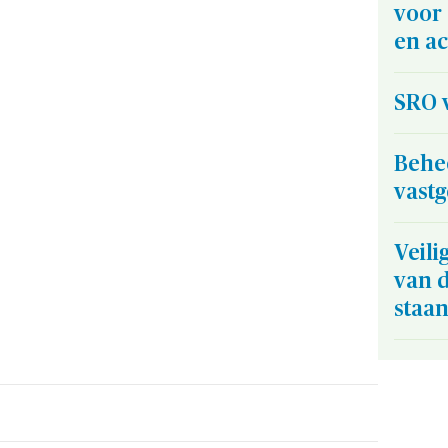
voor
en ac
SRO v
Behe
vast
Veili
van d
staa