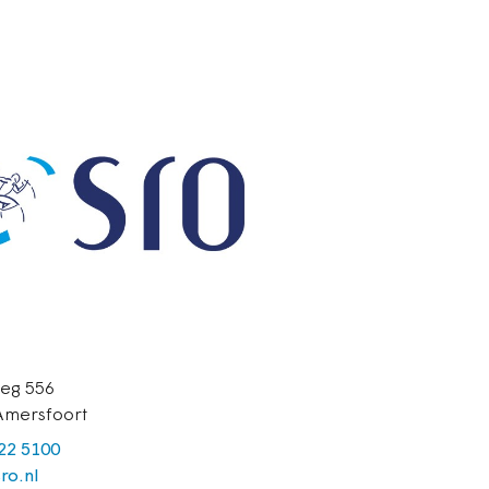
eg 556
Amersfoort
422 5100
ro.nl