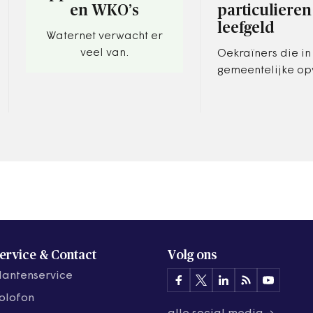
en WKO’s
particulieren
leefgeld
Waternet verwacht er
veel van.
Oekraïners die in
gemeentelijke opv
kunnen nog geen 
krijgen.
ervice & Contact
Volg ons
lantenservice
olofon