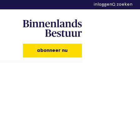
inloggen
zoeken
abonneer nu