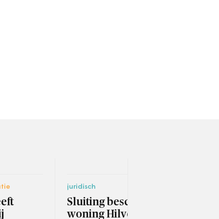
tie
juridisch
ruimt
eft
Sluiting beschoten
'Ag
j
woning Hilversum
cre