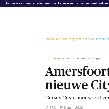
home
vacatures
academie
adverteren
events
nieuwsbrief
online
bestuur en organisatie
financi
ruimte en milieu
/
partnerbijdrage
Amersfoort
nieuwe City
Cursus Citytrainer wordt ve
SRO
8 april 2022