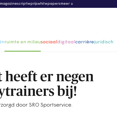
 magazine
scriptieprijs
whitepapers
meer
ën
ruimte en milieu
sociaal
digitaal
carrière
juridisch
 heeft er negen
trainers bij!
rzorgd door SRO Sportservice.