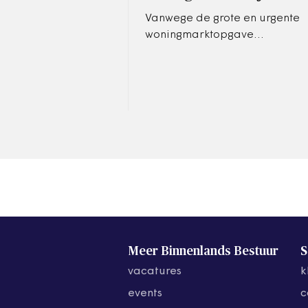
Vanwege de grote en urgente
woningmarktopgave
overweegt het kabinet
bouwlocaties met dwang
aan te wijzen.
Meer Binnenlands Bestuur
S
vacatures
k
events
c