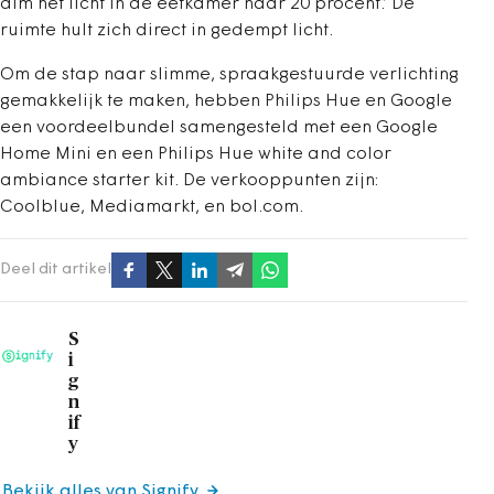
dim het licht in de eetkamer naar 20 procent.’ De
ruimte hult zich direct in gedempt licht.
Om de stap naar slimme, spraakgestuurde verlichting
gemakkelijk te maken, hebben Philips Hue en Google
een voordeelbundel samengesteld met een Google
Home Mini en een Philips Hue white and color
ambiance starter kit. De verkooppunten zijn:
Coolblue, Mediamarkt, en bol.com.
Deel dit artikel
S
i
g
n
if
y
Bekijk alles van Signify