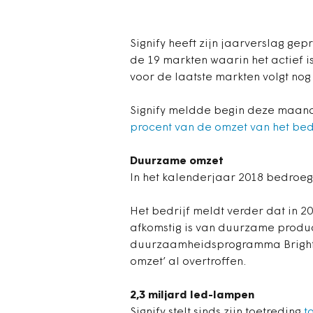
Signify heeft zijn jaarverslag gepr
de 19 markten waarin het actief i
voor de laatste markten volgt nog 
Signify meldde begin deze maand 
procent van de omzet van het bed
Duurzame omzet
In het kalenderjaar 2018 bedroeg 
Het bedrijf meldt verder dat in 2
afkomstig is van duurzame produc
duurzaamheidsprogramma Brighter
omzet’ al overtroffen.
2,3 miljard led-lampen
Signify stelt sinds zijn toetreding
t