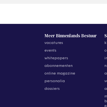
Meer Binnenlands Bestuur
S
vacatures
k
events
c
whitepapers
i
abonnementen
n
online magazine
a
personalia
v
dossiers
a
b
g