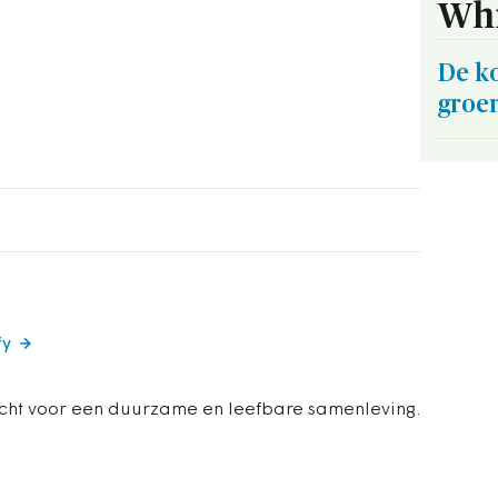
Whi
De ko
groe
fy
icht voor een duurzame en leefbare samenleving.