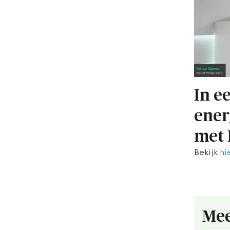
In e
ener
met
Bekijk
hi
Mee