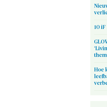
Nieu
verl
10 i
GLOW
‘Livi
them
Hoe k
leefb
verb