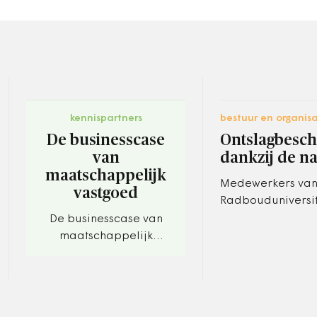
kennispartners
bestuur en organisa
De businesscase
Ontslagbesc
van
dankzij de na
maatschappelijk
Medewerkers van
vastgoed
Radbouduniversit
onderzochten wat
De businesscase van
diverse departem
maatschappelijk
de oorlogsjaren 
vastgoed. U bouwt om
beleid werd ontw
publieke doelen te
bereiken. Maar wegen
de opbrengsten op