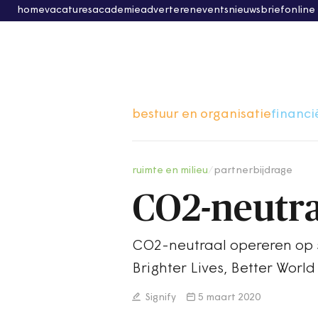
home
vacatures
academie
adverteren
events
nieuwsbrief
online
bestuur en organisatie
financi
ruimte en milieu
/
partnerbijdrage
CO2-neutra
CO2-neutraal opereren op
Brighter Lives, Better Wor
Signify
5 maart 2020