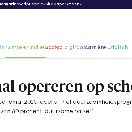
 magazine
scriptieprijs
whitepapers
meer
ën
ruimte en milieu
sociaal
digitaal
carrière
juridisch
al opereren op sc
 schema. 2020-doel uit het duurzaamheidspro
ld van 80 procent ‘duurzame omzet’…