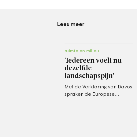
Lees meer
ruimte en milieu
‘Iedereen voelt nu
dezelfde
landschapspijn’
Met de Verklaring van Davos
spraken de Europese
ministers van Cultuur in 2018
af de omgevingskwaliteit te
verbeteren.
Rijksbouwmeester…