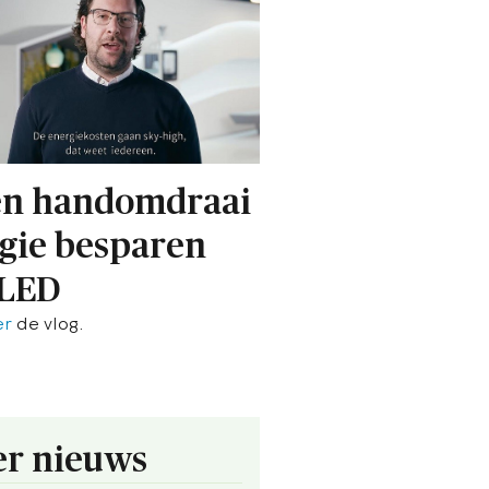
en handomdraai
gie besparen
 LED
er
de vlog.
r nieuws