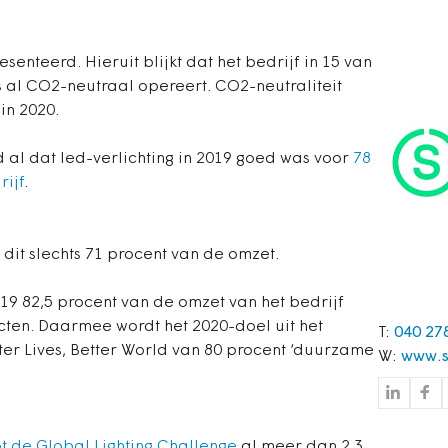
esenteerd. Hieruit blijkt dat het bedrijf in 15 van
s al CO2-neutraal opereert. CO2-neutraliteit
in 2020.
al dat led-verlichting in 2019 goed was voor
78
rijf
.
dit slechts 71 procent van de omzet.
019 82,5 procent van de omzet van het bedrijf
ten. Daarmee wordt het 2020-doel uit het
T:
040 27
 Lives, Better World van 80 procent ‘duurzame
W:
www.s
ot de Global Lighting Challenge
al meer dan 2,3