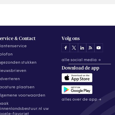
tegen de…
ervice & Contact
Volg ons
lantenservice
olofon
alle social media →
ngezonden stukken
Download de
app
ieuwsbrieven
dverteren
acature plaatsen
lgemene voorwaarden
alles over de app →
maak
innenlandsbestuur.nl uw
oogle-favoriet