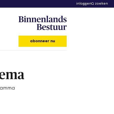
inloggen
zoeken
abonneer nu
hema
gramma