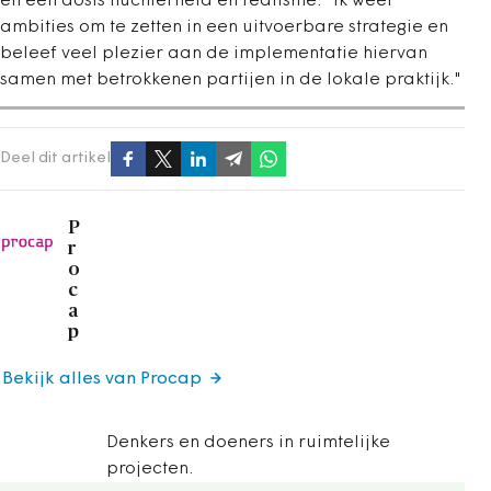
en een dosis nuchterheid en realisme. “Ik weet
ambities om te zetten in een uitvoerbare strategie en
beleef veel plezier aan de implementatie hiervan
samen met betrokkenen partijen in de lokale praktijk."
Deel dit artikel
P
r
o
c
a
p
Bekijk alles van Procap
Denkers en doeners in ruimtelijke
projecten.