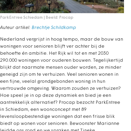
ParkEntree Schiedam | Beeld: Procap
Auteur artikel:
Brechtje Schildkamp
Nederland vergrijst in hoog tempo, maar de bouw van
woningen voor senioren blijft ver achter bij de
behoefte én ambitie. Het Rijk wil tot en met 2030
290.000 woningen voor ouderen bouwen. Tegelijkertijd
blijkt dat naarmate mensen ouder worden, ze minder
geneigd zijn om te verhuizen. Veel senioren wonen in
een fijne, veelal grondgebonden woning in hun
vertrouwde omgeving. Waarom zouden ze verhuizen?
Hoe speel je in op deze dynamiek en bied je een
aantrekkelijk alternatief? Procap bezocht ParkEntree
in Schiedam, een woonconcept met 89
levensloopbestendige woningen dat een frisse blik
biedt op wonen voor senioren. Bewoonster Marianne
leidde ons rond en we spraken met Tineke