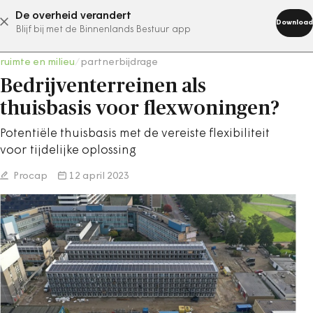
De overheid verandert
abonneer nu
Download
Blijf bij met de Binnenlands Bestuur app
ruimte en milieu
/
partnerbijdrage
Bedrijventerreinen als
thuisbasis voor flexwoningen?
Potentiële thuisbasis met de vereiste flexibiliteit
voor tijdelijke oplossing
Procap
12 april 2023