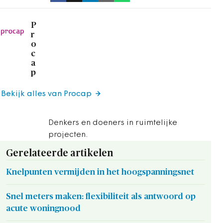
P
r
o
c
a
p
Bekijk alles van Procap
Denkers en doeners in ruimtelijke
projecten.
Gerelateerde artikelen
Knelpunten vermijden in het hoogspanningsnet
Snel meters maken: flexibiliteit als antwoord op
acute woningnood