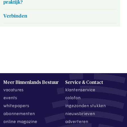
praktijk?
Verbinden
Meer Binnenlands Bestuur
Service & Contact
vacatures
klantenservice
events
colofon
whitepapers
ingezonden stukken
abonnementen
nieuwsbrieven
online magazine
adverteren