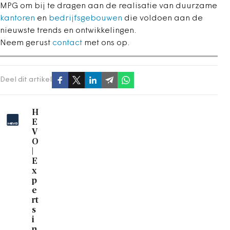
MPG om bij te dragen aan de realisatie van duurzame
kantoren
en
bedrijfsgebouwen
die voldoen aan de
nieuwste trends en ontwikkelingen.
Neem gerust
contact
met ons op.
Deel dit artikel
H
E
V
O
|
E
x
p
e
rt
s
i
n