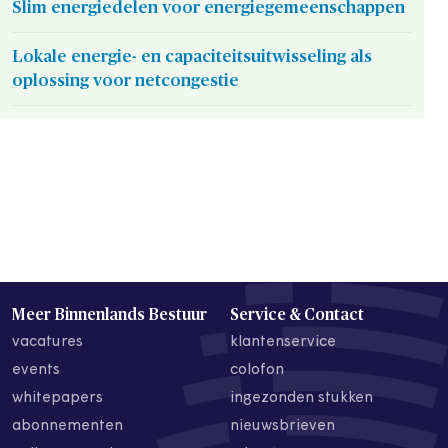
Slim energiedelen voor energiegemeenschappen
Lokale energie- en capaciteitsuitwisseling als
oplossing voor netcongestie
Meer Binnenlands Bestuur
Service & Contact
vacatures
klantenservice
events
colofon
whitepapers
ingezonden stukken
abonnementen
nieuwsbrieven