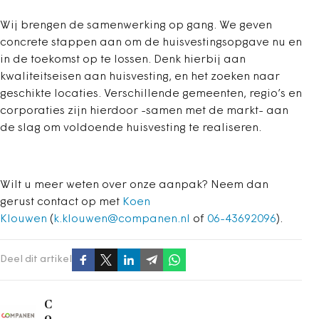
Wij brengen de samenwerking op gang. We geven
concrete stappen aan om de huisvestingsopgave nu en
in de toekomst op te lossen. Denk hierbij aan
kwaliteitseisen aan huisvesting, en het zoeken naar
geschikte locaties. Verschillende gemeenten, regio’s en
corporaties zijn hierdoor -samen met de markt- aan
de slag om voldoende huisvesting te realiseren.
Wilt u meer weten over onze aanpak? Neem dan
gerust contact op met
Koen
Klouwen
(
k.klouwen@companen.nl
of
06-43692096
).
Deel dit artikel
C
o