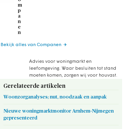
m
p
a
n
e
n
Bekijk alles van Companen
Advies voor woningmarkt en
leefomgeving. Waar besluiten tot stand
moeten komen, zorgen wij voor houvast.
Gerelateerde artikelen
Woonzorganalyses; nut, noodzaak en aanpak
Nieuwe woningmarktmonitor Arnhem-Nijmegen
gepresenteerd