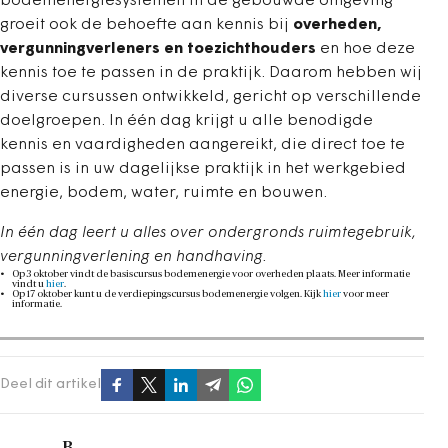
bodemenergiesystemen in de gebouwde omgeving
groeit ook de behoefte aan kennis bij
overheden,
vergunningverleners en toezichthouders
en hoe deze
kennis toe te passen in de praktijk. Daarom hebben wij
diverse cursussen ontwikkeld, gericht op verschillende
doelgroepen. In één dag krijgt u alle benodigde
kennis en vaardigheden aangereikt, die direct toe te
passen is in uw dagelijkse praktijk in het werkgebied
energie, bodem, water, ruimte en bouwen.
In één dag leert u alles over ondergronds ruimtegebruik,
vergunningverlening en handhaving.
Op 3 oktober vindt de basiscursus bodemenergie voor overheden plaats. Meer informatie
vindt u
hier
.
Op 17 oktober kunt u de verdiepingscursus bodemenergie volgen. Kijk
hier
voor meer
informatie.
Deel dit artikel
B