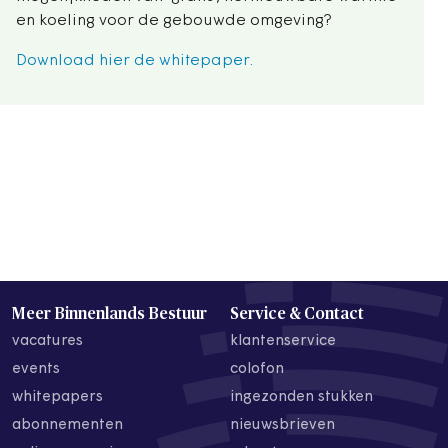
en koeling voor de gebouwde omgeving?
Download hier de whitepaper.
Meer Binnenlands Bestuur
Service & Contact
vacatures
klantenservice
events
colofon
whitepapers
ingezonden stukken
abonnementen
nieuwsbrieven