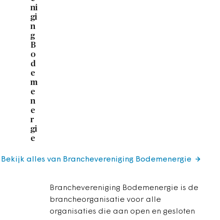
ni
gi
n
g
B
o
d
e
m
e
n
e
r
gi
e
Bekijk alles van Branchevereniging Bodemenergie
Branchevereniging Bodemenergie is de
brancheorganisatie voor alle
organisaties die aan open en gesloten