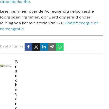
stroombehoefte
.
Lees hier meer over de Actieagenda netcongestie
laagspanningsnetten, dat werd opgesteld onder
leiding van het ministerie van EZK:
Bodemenergie en
netcongestie
.
Deel dit artikel
B
r
a
n
c
h
e
v
e
r
e