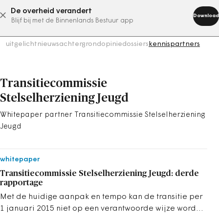
De overheid verandert
abonneer nu
Download
Blijf bij met de Binnenlands Bestuur app
uitgelicht
nieuws
achtergrond
opinie
dossiers
kennispartners
Transitiecommissie
Stelselherziening Jeugd
Whitepaper partner Transitiecommissie Stelselherziening
Jeugd
whitepaper
Transitiecommissie Stelselherziening Jeugd: derde
rapportage
Met de huidige aanpak en tempo kan de transitie per
1 januari 2015 niet op een verantwoorde wijze worden