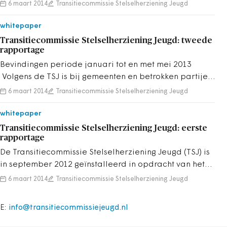
gerealiseerd is de harde conclus...
6 maart 2014
Transitiecommissie Stelselherziening Jeugd
whitepaper
Transitiecommissie Stelselherziening Jeugd: tweede
rapportage
Bevindingen periode januari tot en met mei 2013
Volgens de TSJ is bij gemeenten en betrokken partijen
sprake van een zichtbare versne...
6 maart 2014
Transitiecommissie Stelselherziening Jeugd
whitepaper
Transitiecommissie Stelselherziening Jeugd: eerste
rapportage
De Transitiecommissie Stelselherziening Jeugd (TSJ) is
in september 2012 geïnstalleerd in opdracht van het
Rijk, VNG en IPO. De TSJ heef...
6 maart 2014
Transitiecommissie Stelselherziening Jeugd
E:
info@transitiecommissiejeugd.nl