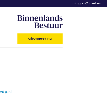
inloggen
zoeken
abonneer nu
vdp.nl