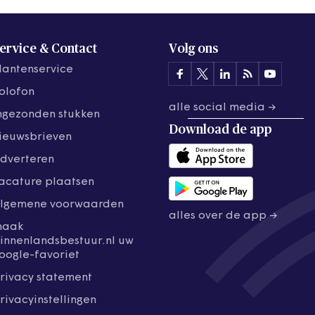
ervice & Contact
Volg ons
lantenservice
olofon
alle social media →
ngezonden stukken
Download de
app
ieuwsbrieven
dverteren
acature plaatsen
lgemene voorwaarden
alles over de app →
maak
innenlandsbestuur.nl uw
oogle-favoriet
rivacy statement
rivacyinstellingen