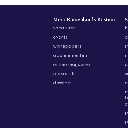
Meer Binnenlands Bestuur
S
vacatures
k
events
c
whitepapers
i
abonnementen
n
online magazine
a
personalia
v
dossiers
a
b
g
p
p