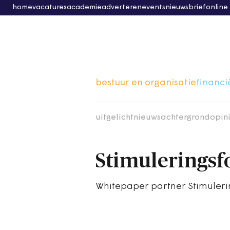
home
vacatures
academie
adverteren
events
nieuwsbrief
online
bestuur en organisatie
financi
uitgelicht
nieuws
achtergrond
opin
Stimuleringsf
Whitepaper partner Stimuleri