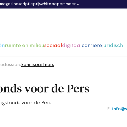
 magazine
scriptieprijs
whitepapers
meer
ën
ruimte en milieu
sociaal
digitaal
carrière
juridisch
ie
dossiers
kennispartners
onds voor de Pers
ngsfonds voor de Pers
E:
info@s