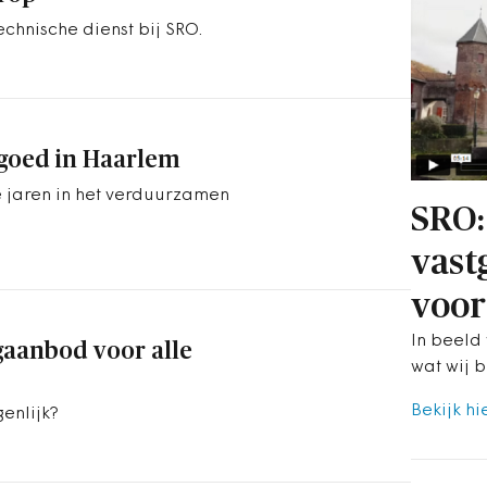
chnische dienst bij SRO.
tgoed in Haarlem
 jaren in het verduurzamen
SRO:
vast
voor
In beeld 
gaanbod voor alle
wat wij b
Bekijk hi
enlijk?