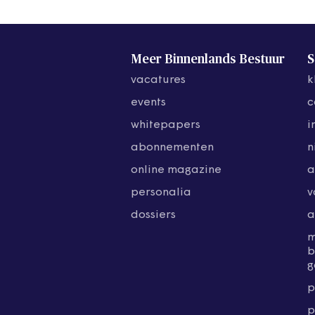
Meer Binnenlands Bestuur
S
vacatures
k
events
c
whitepapers
i
abonnementen
n
online magazine
a
personalia
v
dossiers
a
b
g
p
p