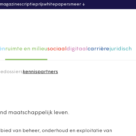
 magazine
scriptieprijs
whitepapers
meer
ën
ruimte en milieu
sociaal
digitaal
carrière
juridisch
ie
dossiers
kennispartners
nd maatschappelijk leven.
ebied van beheer, onderhoud en exploitatie van