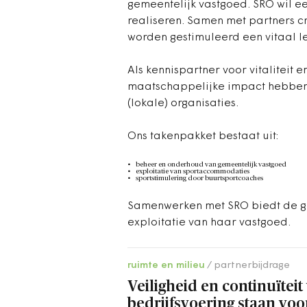
gemeentelijk vastgoed. SRO wil e
realiseren. Samen met partners c
worden gestimuleerd een vitaal le
Als kennispartner voor vitaliteit
maatschappelijke impact hebben
(lokale) organisaties.
Ons takenpakket bestaat uit:
beheer en onderhoud van gemeentelijk vastgoed
exploitatie van sportaccommodaties
sportstimulering door buurtsportcoaches
Samenwerken met SRO biedt de gem
exploitatie van haar vastgoed.
ruimte en milieu
partnerbijdrage
Veiligheid en continuïteit
bedrijfsvoering staan vo