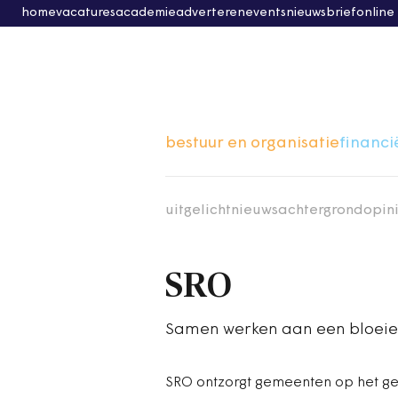
home
vacatures
academie
adverteren
events
nieuwsbrief
online
bestuur en organisatie
financi
uitgelicht
nieuws
achtergrond
opin
SRO
Samen werken aan een bloeie
SRO ontzorgt gemeenten op het g