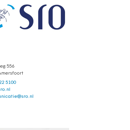
eg 556
Amersfoort
422 5100
ro.nl
nicatie@sro.nl