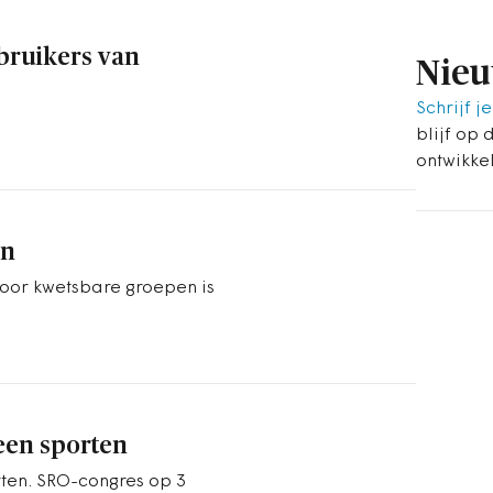
bruikers van
Nieu
Schrijf je
blijf op 
ontwikke
en
voor kwetsbare groepen is
een sporten
ten. SRO-congres op 3