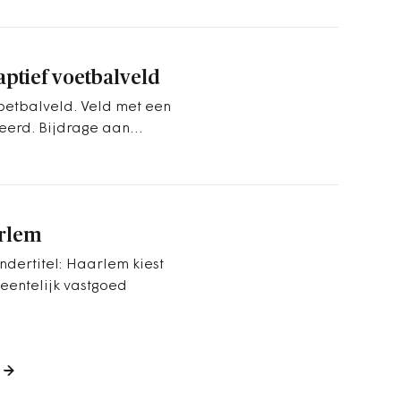
aptief voetbalveld
oetbalveld. Veld met een
eerd. Bijdrage aan
arlem
dertitel: Haarlem kiest
eentelijk vastgoed