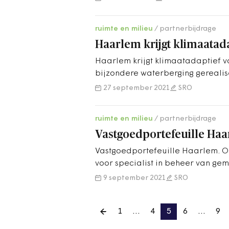
ruimte en milieu
partnerbijdrage
Haarlem krijgt klimaatad
Haarlem krijgt klimaatadaptief v
bijzondere waterberging gerealis
verkoeling omliggende woonwijk
27 september 2021
SRO
ruimte en milieu
partnerbijdrage
Vastgoedportefeuille Ha
Vastgoedportefeuille Haarlem. On
voor specialist in beheer van gem
9 september 2021
SRO
1
…
4
5
6
…
9