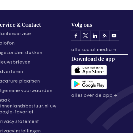
ervice & Contact
Volg ons
lantenservice
olofon
alle social media →
ngezonden stukken
Download de
app
ieuwsbrieven
dverteren
acature plaatsen
lgemene voorwaarden
alles over de app →
maak
innenlandsbestuur.nl uw
oogle-favoriet
rivacy statement
rivacyinstellingen