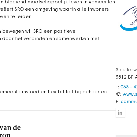
en bloeiend maatschappelijk leven in gemeenten
reëert SRO een omgeving waarin alle inwoners
ven te leiden.
 en bewegen wil SRO een positieve
 door het verbinden en samenwerken met
Soesterw
3812 BP 
T:
033 - 
eente invloed en flexibiliteit bij beheer en
W:
www.s
E:
commu
 van de
orop