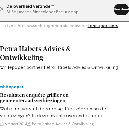
De overheid verandert
abonneer nu
Download
Blijf bij met de Binnenlands Bestuur app
uitgelicht
nieuws
achtergrond
opinie
dossiers
kennispartners
Petra Habets Advies &
Ontwikkeling
Whitepaper partner Petra Habets Advies & Ontwikkeling
whitepaper
Resultaten enquête griffier en
gemeenteraadsverkiezingen
Welke rol vervult de raadsgriffier vóór en na de
verkiezingen? In deze inventariserende studie
waaraan 143 raadsgriffiers hebben meegew...
6 maart 2014
Petra Habets Advies & Ontwikkeling