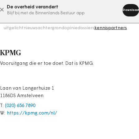
De overheid verandert
abonneer nu
Download
Blijf bij met de Binnenlands Bestuur app
uitgelicht
nieuws
achtergrond
opinie
dossiers
kennispartners
KPMG
Vooruitgang die er toe doet. Dat is KPMG.
Laan van Langerhuize 1
1186DS Amstelveen
T:
(020) 656 7890
W:
https://kpmg.com/nl/