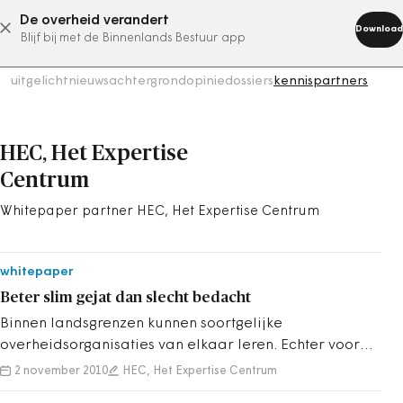
De overheid verandert
abonneer nu
Download
Blijf bij met de Binnenlands Bestuur app
uitgelicht
nieuws
achtergrond
opinie
dossiers
kennispartners
HEC, Het Expertise
Centrum
Whitepaper partner HEC, Het Expertise Centrum
whitepaper
Beter slim gejat dan slecht bedacht
Binnen landsgrenzen kunnen soortgelijke
overheidsorganisaties van elkaar leren. Echter voor
een aantal overheidorganisaties geldt dat er ...
2 november 2010
HEC, Het Expertise Centrum