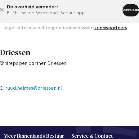
De overheid verandert
abonneer nu
Download
Blijf bij met de Binnenlands Bestuur app
uitgelicht
nieuws
achtergrond
opinie
dossiers
kennispartners
Driessen
Whitepaper partner Driessen
E:
ruud.helmes@driessen.nl
Meer Binnenlands Bestuur
Service & Contact