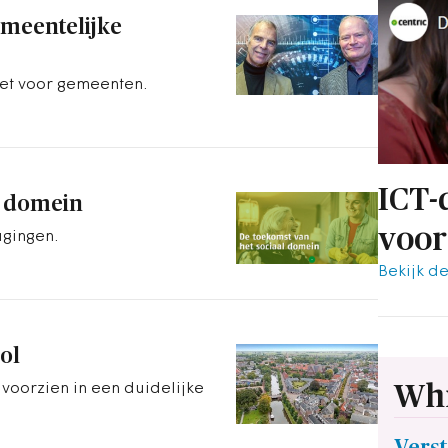
emeentelijke
et voor gemeenten.
ICT-
l domein
voor
agingen.
Bekijk d
ol
Whi
voorzien in een duidelijke
Verst