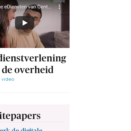
dienstverlening
 de overheid
e video
tepapers
erk de digitale