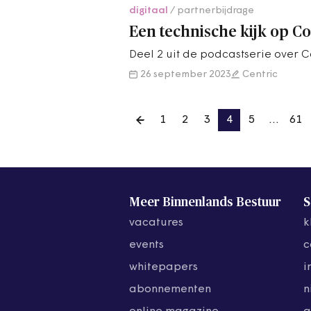
digitaal
partnerbijdrage
Een technische kijk op
Deel 2 uit de podcastserie over
26 september 2023
Centric
1
2
3
4
5
…
61
Meer Binnenlands Bestuur
S
vacatures
k
events
c
whitepapers
i
abonnementen
n