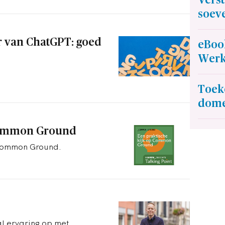
soeve
 van ChatGPT: goed
eBoo
Werk
Toek
dome
 Common Ground
 Common Ground.
l ervaring op met