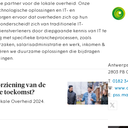
ele partner voor de lokale overheid. Onze
chnologische oplossingen en IT- en
zorgen ervoor dat overheden zich op hun
onderscheidt zich van traditionele IT-
ienstverleners door diepgaande kennis van IT te
g met specifieke brancheprocessen, zoals
erzaken, salarisadministratie en werk, inkomen &
eëren we duurzame oplossingen die bijdragen
lingen.
Antwerp
2803 PB
T:
0182 3
orziening van de
W:
www.c
de toekomst?
E:
pss.ma
okale Overheid 2024.