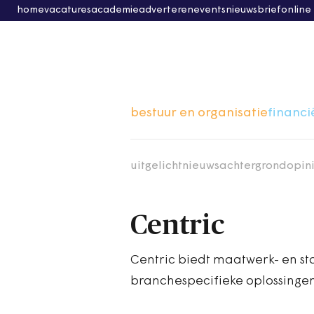
home
vacatures
academie
adverteren
events
nieuwsbrief
online
bestuur en organisatie
financi
uitgelicht
nieuws
achtergrond
opin
Centric
Centric biedt maatwerk- en st
branchespecifieke oplossingen