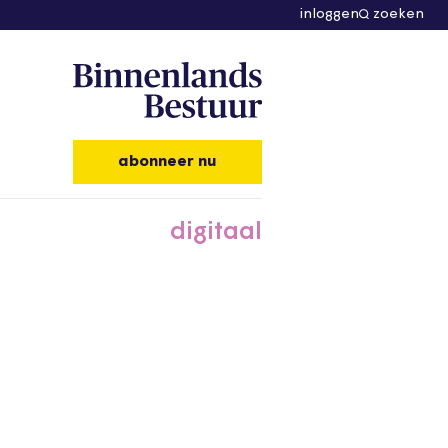
inloggen
zoeken
abonneer nu
digitaal