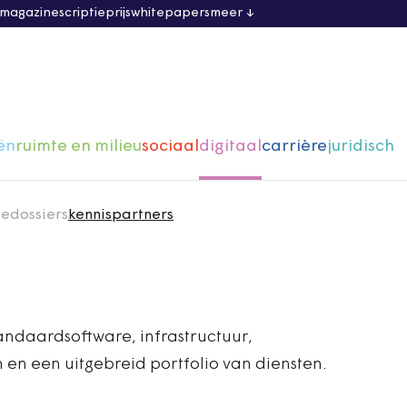
 magazine
scriptieprijs
whitepapers
meer
ën
ruimte en milieu
sociaal
digitaal
carrière
juridisch
ie
dossiers
kennispartners
andaardsoftware, infrastructuur,
 en een uitgebreid portfolio van diensten.