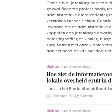
Centric is al jarenlang een stabi
gekwalificeerde professionals, te
administratieve dienstverlening 
kerntaken kunnen richten. Centric 
leveranciers en administratieve d
koppelen aan jarenlange ervarin
belastingheffing en -inning, burg
zorg. Samen met onze klanten cr
aan het behalen van hun doelstel
digitaal
partnerbijdrage
Hoe ziet de informatievo
lokale overheid eruit in 
Lees nu het Productbeleidboek L
2 februari 2024
Centric
digitaal
partnerbijdrage