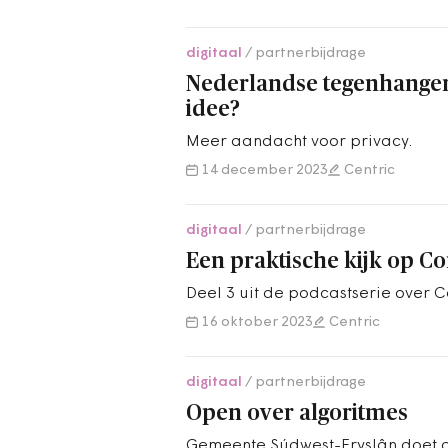
digitaal
partnerbijdrage
Nederlandse tegenhanger
idee?
Meer aandacht voor privacy.
14 december 2023
Centric
digitaal
partnerbijdrage
Een praktische kijk op
Deel 3 uit de podcastserie over
16 oktober 2023
Centric
digitaal
partnerbijdrage
Open over algoritmes
Gemeente Súdwest-Fryslân doet a