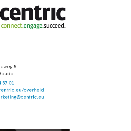
seweg 8
 Gouda
4 57 01
entric.eu/overheid
rketing@centric.eu