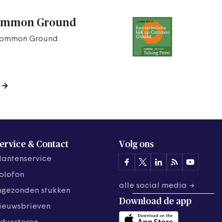
 Common Ground
 Common Ground.
ervice & Contact
Volg ons
lantenservice
olofon
alle social media →
ngezonden stukken
Download de
app
ieuwsbrieven