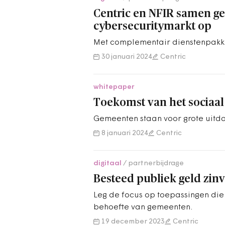
Centric en NFIR samen g
cybersecuritymarkt op
Met complementair dienstenpakk
30 januari 2024
Centric
whitepaper
Toekomst van het sociaa
Gemeenten staan voor grote uitd
8 januari 2024
Centric
digitaal
partnerbijdrage
Besteed publiek geld zinv
Leg de focus op toepassingen die 
behoefte van gemeenten.
19 december 2023
Centric