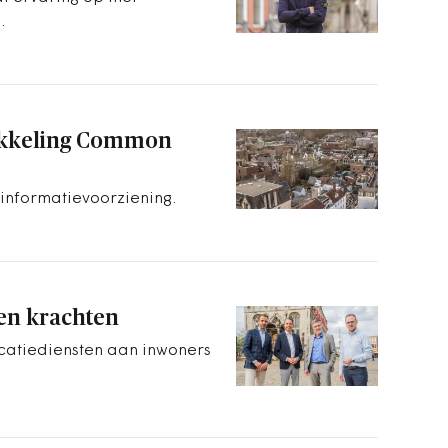
.
ikkeling Common
nformatievoorziening.
en krachten
atiediensten aan inwoners