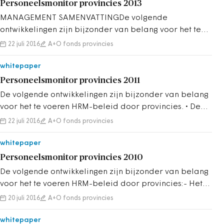
Personeelsmonitor provincies 2013
MANAGEMENT SAMENVATTINGDe volgende
ontwikkelingen zijn bijzonder van belang voor het te
voeren HRM-beleid door
22 juli 2016
A+O fonds provincies
provincies.WERKGELEGENHEID...
whitepaper
Personeelsmonitor provincies 2011
De volgende ontwikkelingen zijn bijzonder van belang
voor het te voeren HRM-beleid door provincies. • De
werkgelegenheid bij de provin...
22 juli 2016
A+O fonds provincies
whitepaper
Personeelsmonitor provincies 2010
De volgende ontwikkelingen zijn bijzonder van belang
voor het te voeren HRM-beleid door provincies:- Het
ziekteverzuim daalt al jaren en ...
20 juli 2016
A+O fonds provincies
whitepaper