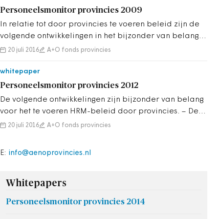
Personeelsmonitor provincies 2009
In relatie tot door provincies te voeren beleid zijn de
volgende ontwikkelingen in het bijzonder van belang: -
Ondanks een stijging van d...
20 juli 2016
A+O fonds provincies
whitepaper
Personeelsmonitor provincies 2012
De volgende ontwikkelingen zijn bijzonder van belang
voor het te voeren HRM-beleid door provincies. – De
werkgelegenheid bij de provinc...
20 juli 2016
A+O fonds provincies
E:
info@aenoprovincies.nl
Whitepapers
Personeelsmonitor provincies 2014