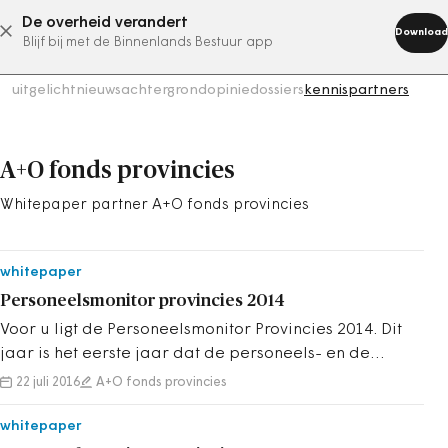
De overheid verandert
abonneer nu
Download
Blijf bij met de Binnenlands Bestuur app
uitgelicht
nieuws
achtergrond
opinie
dossiers
kennispartners
A+O fonds provincies
Whitepaper partner A+O fonds provincies
whitepaper
Personeelsmonitor provincies 2014
Voor u ligt de Personeelsmonitor Provincies 2014. Dit
jaar is het eerste jaar dat de personeels- en de
beloningsmonitor zijn samengevoegd...
22 juli 2016
A+O fonds provincies
whitepaper