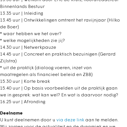
13.30 uur | Welkom door Eric de Kluis, hoofdredacteur
Binnenlands Bestuur
13.35 uur | Inleiding
13.45 uur | Ontwikkelingen omtrent het ravijnjaar (Hilko
de Boer)
* waar hebben we het over?
* welke mogelijkheden zie jij?
14.30 uur | Netwerkpauze
14.45 uur | Concreet en praktisch bezuinigen (Gerard
Zijlstra)
* uit de praktijk (dialoog voeren, inzet van
maatregelen als financieel beleid en ZBB)
15.30 uur | Korte break
15.40 uur | Op basis voorbeelden uit de praktijk gaan
we in gesprek: wat kan wel? En wat is daarvoor nodig?
16.25 uur | Afronding
Deelname
U kunt deelnemen door u
via deze link
aan te melden.