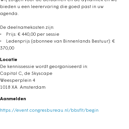
Wij zorgen voor de actualiteit en de dynamiek en we
bieden u een leerervaring die goed past in uw
agenda.
De deelnamekosten zijn:
• Prijs: € 440,00 per sessie
• Ledenprijs (abonnee van Binnenlands Bestuur): €
370,00
Locatie
De kennissessie wordt georganiseerd in:
Capital C, de Skyscape
Weesperplein 4
1018 XA Amsterdam
Aanmelden
https://event.congresbureau.nl/bbsflt/begin