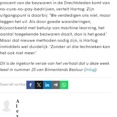
procent van de bezwaren in de Drechtsteden komt van
no-cure-no-pay-bedrijven, vertelt Hartog. Zijn
uitgangspunt is daarbij: ‘We verdedigen ons niet, maar
leggen het uit. Als door goede waarderingen,
bijvoorbeeld met behulp van machine learning, het
aantal toegekende bezwaren daalt, dan is het goed.’
Maar dat nieuwe methoden nodig zijn, is Hartog
inmiddels wel duidelijk. ‘Zonder al die technieken kan
het ook niet meer.’
Dit is de ingekorte versie van het verhaal dat u deze week
leest in nummer 23 van Binnenlands Bestuur (
inlog
).
Deel dit artikel
A
l
e
x