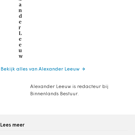
a
n
d
e
r
L
e
e
u
w
Bekijk alles van Alexander Leeuw
Alexander Leeuw is redacteur bij
Binnenlands Bestuur.
Lees meer