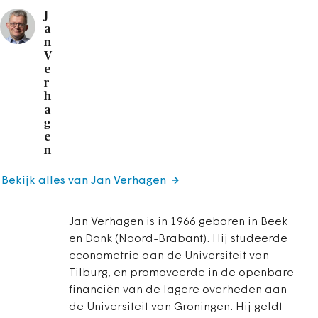
J
a
n
V
e
r
h
a
g
e
n
Bekijk alles van Jan Verhagen
Jan Verhagen is in 1966 geboren in Beek
en Donk (Noord-Brabant). Hij studeerde
econometrie aan de Universiteit van
Tilburg, en promoveerde in de openbare
financiën van de lagere overheden aan
de Universiteit van Groningen. Hij geldt