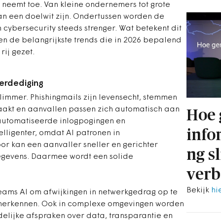
 neemt toe. Van kleine ondernemers tot grote
kan een doelwit zijn. Ondertussen worden de
 cybersecurity steeds strenger. Wat betekent dit
 de belangrijkste trends die in 2026 bepalend
rij gezet.
verdediging
limmer. Phishingmails zijn levensecht, stemmen
akt en aanvallen passen zich automatisch aan
Hoe
automatiseerde inlogpogingen en
info
ligenter, omdat AI patronen in
or kan een aanvaller sneller en gerichter
ng s
gegevens. Daarmee wordt een solide
.
verb
Bekijk
hi
teams AI om afwijkingen in netwerkgedrag op te
 herkennen. Ook in complexe omgevingen worden
idelijke afspraken over data, transparantie en