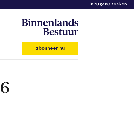
inloggen
zoeken
abonneer nu
26