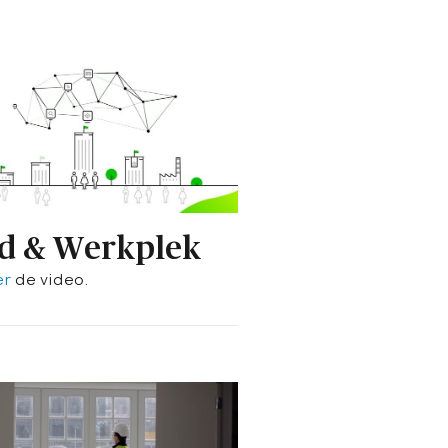
d & Werkplek
er
de video.