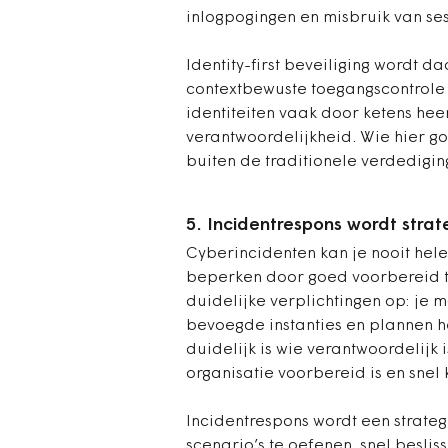
inlogpogingen en misbruik van ses
Identity-first beveiliging wordt d
contextbewuste toegangscontrole
identiteiten vaak door ketens hee
verantwoordelijkheid. Wie hier go
buiten de traditionele verdediging
5. Incidentrespons wordt strat
Cyberincidenten kan je nooit hel
beperken door goed voorbereid te 
duidelijke verplichtingen op: je 
bevoegde instanties en plannen h
duidelijk is wie verantwoordelijk 
organisatie voorbereid is en snel
Incidentrespons wordt een strateg
scenario’s te oefenen, snel besli