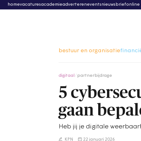
home
vacatures
academie
adverteren
events
nieuwsbrief
online
bestuur en organisatie
financi
digitaal
/
partnerbijdrage
5 cybersec
gaan bepa
Heb jij je digitale weerbaa
KPN
22 januari 2026