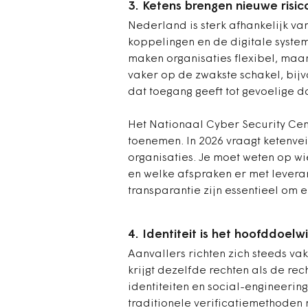
3. Ketens brengen nieuwe risic
Nederland is sterk afhankelijk van
koppelingen en de digitale system
maken organisaties flexibel, maar
vaker op de zwakste schakel, bij
dat toegang geeft tot gevoelige d
Het Nationaal Cyber Security Cen
toenemen. In 2026 vraagt ketenve
organisaties. Je moet weten op wi
en welke afspraken er met levera
transparantie zijn essentieel om e
4. Identiteit is het hoofddoelw
Aanvallers richten zich steeds vak
krijgt dezelfde rechten als de re
identiteiten en social-engineerin
traditionele verificatiemethode