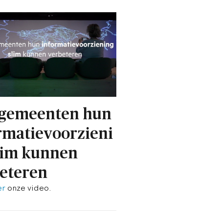
 gemeenten hun
rmatievoorzieni
lim kunnen
eteren
er
onze video.