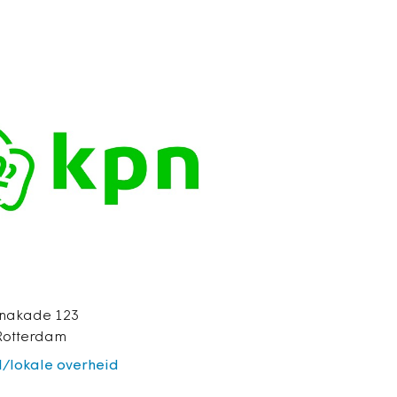
inakade 123
Rotterdam
l/lokale overheid