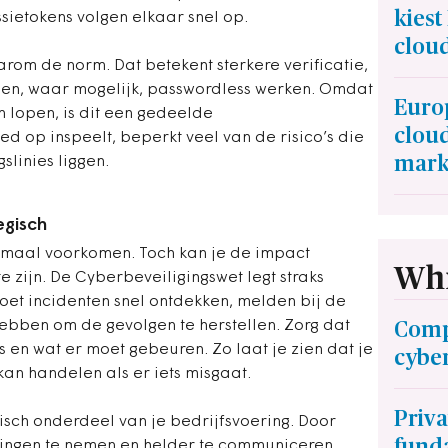
kiest
sietokens volgen elkaar snel op.
clou
aarom de norm. Dat betekent sterkere verificatie,
 en, waar mogelijk, passwordless werken. Omdat
Euro
n lopen, is dit een gedeelde
clou
ed op inspeelt, beperkt veel van de risico’s die
mark
slinies liggen.
egisch
emaal voorkomen. Toch kan je de impact
Whi
zijn. De Cyberbeveiligingswet legt straks
moet incidenten snel ontdekken, melden bij de
ebben om de gevolgen te herstellen. Zorg dat
Comp
is en wat er moet gebeuren. Zo laat je zien dat je
cybe
 kan handelen als er iets misgaat.
Priva
isch onderdeel van je bedrijfsvoering. Door
funda
ssingen te nemen en helder te communiceren,