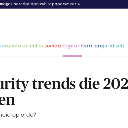
 magazine
scriptieprijs
whitepapers
meer
ën
ruimte en milieu
sociaal
digitaal
carrière
juridisch
urity trends die 20
len
rheid op orde?