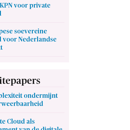
 KPN voor private
d
pese soevereine
d voor Nederlandse
t
tepapers
lexiteit ondermijnt
rweerbaarheid
te Cloud als
ment van de digitale