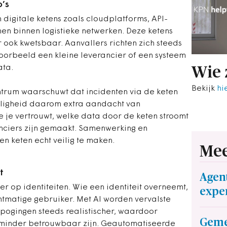
o’s
 digitale ketens zoals cloudplatforms, API-
en binnen logistieke netwerken. Deze ketens
 ook kwetsbaar. Aanvallers richten zich steeds
voorbeeld een kleine leverancier of een systeem
ata.
Wie 
Bekijk
hi
trum waarschuwt dat incidenten via de keten
iligheid daarom extra aandacht van
e je vertrouwt, welke data door de keten stroomt
nciers zijn gemaakt. Samenwerking en
en keten echt veilig te maken.
Mee
it
Agent
er op identiteiten. Wie een identiteit overneemt,
expe
chtmatige gebruiker. Met AI worden vervalste
gpogingen steeds realistischer, waardoor
Geme
n minder betrouwbaar zijn. Geautomatiseerde