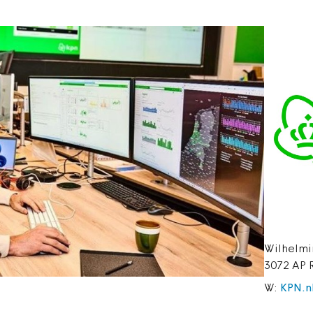
Wilhelm
3072 AP 
W:
KPN.n