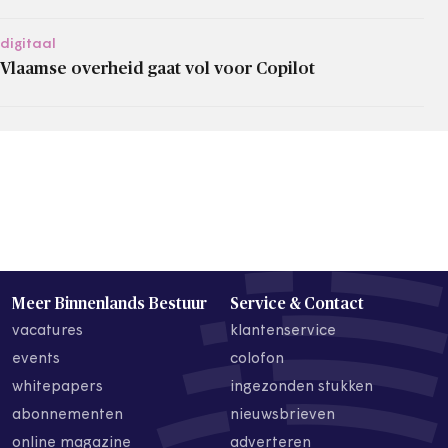
digitaal
Vlaamse overheid gaat vol voor Copilot
Meer Binnenlands Bestuur
Service & Contact
vacatures
klantenservice
events
colofon
whitepapers
ingezonden stukken
abonnementen
nieuwsbrieven
online magazine
adverteren