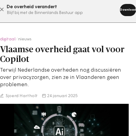
De overheid verandert
abonneer nu
Download
Blijf bij met de Binnenlands Bestuur app
digitaal
/
nieuws
Vlaamse overheid gaat vol voor
Copilot
Terwijl Nederlandse overheden nog discussiëren
over privacyzorgen, zien ze in Vlaanderen geen
problemen.
Sjoerd Hartholt
24 januari 2025