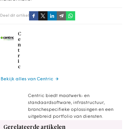
Deel dit artikel
C
e
n
t
r
i
c
Bekijk alles van Centric
Centric biedt maatwerk- en
standaardsoftware, infrastructuur,
branchespecifieke oplossingen en een
uitgebreid portfolio van diensten.
Gerelateerde artikelen