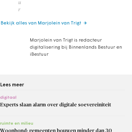
u
r
Bekijk alles van Marjolein van Trigt
Marjolein van Trigt is redacteur
digitalisering bij Binnenlands Bestuur en
iBestuur
Lees meer
digitaal
Experts slaan alarm over digitale soevereiniteit
ruimte en milieu
Woonbond: gemeenten bouwen minder dan 30