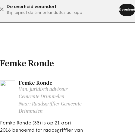
De overheid verandert
abonneer nu
Download
Blijf bij met de Binnenlands Bestuur app
Femke Ronde
Femke Ronde
Van: juridisch adviseur
Gemeente Drimmelen
Naar: Raadsgriffier Gemeente
Drimmelen
Femke Ronde (38) is op 21 april
2016 benoemd tot raadsgriffier van