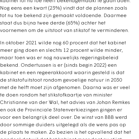
kabinet tot nu toe heeft bekendgemaakt te gaan doen.
Nog eens een kwart (23%) vindt dat de plannen zoals
tot nu toe bekend zijn gemaakt voldoende. Daarmee
staat dus bijna twee derde (65%) achter het
voornemen om de uitstoot van stikstof te verminderen.
In oktober 2021 wilde nog 60 procent dat het kabinet
meer ging doen en slechts 12 procent wilde minder,
maar toen was er nog nauwelijks regeringsbeleid
bekend. Ondertussen is er (sinds begin 2022) een
kabinet en een regeerakkoord waarin gesteld is dat
de stikstofuitstoot rondom gevoelige natuur in 2030
met de helft moet zijn afgenomen. Daarna was er veel
te doen rondom het stikstofkaartje van minister
Christianne van der Wal, het advies van Johan Remkes
en ook de Provinciale Statenverkiezingen gingen er
voor een belangrijk deel over. De winst van BBB werd
door sommige duiders uitgelegd als de wens pas op
de plaats te maken. Zo bezien is het opvallend dat het