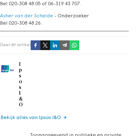
Bel 020-308 48 05 of 06-319 43 707.
Asher van der Schelde
- Onderzoeker
Bel 020-308 48 26.
Deel dit artikel
I
p
s
o
s
I
&
O
Bekijk alles van Ipsos I&O
Toonaangevend in publieke en private