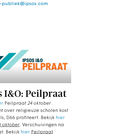
o-publiek@ipsos.com
s I&O: Peilpraat
er
Peilpraat
24 oktober
.
t over religieuze scholen kost
s, D66 profiteert. Bekijk
hier
t
oktober
. Verschuivingen na
t. Bekijk
hier
Peilpraat