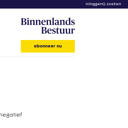
inloggen
zoeken
abonneer nu
 negatief