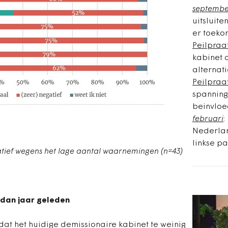
septemb
uitsluite
er toeko
Peilpraa
kabinet 
alternati
Peilpraa
spanning
beinvloe
februari
:
Nederlan
linkse pa
catief wegens het lage aantal waarnemingen (n=43)
 dan jaar geleden
 dat het huidige demissionaire kabinet te weinig