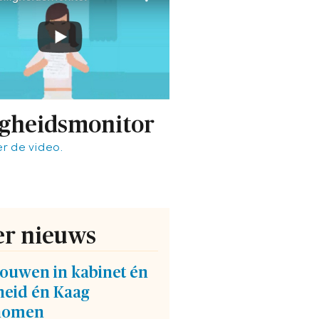
igheidsmonitor
er de video.
r nieuws
rouwen in kabinet én
heid én Kaag
nomen