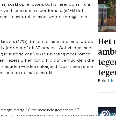
gmarkt op te lossen. Dat is meer dan in juni
ok vindt een ruime meerderheid (66%) dat
een nieuw kabinet moet worden aangesteld.
Het 
 kiezers (67%) dat er een huurstop moet worden
ig jaar betrof dit 57 procent. Ook vinden meer
ambt
ig Ministerie van Volkshuisvesting moet komen
tege
en kiezers willen nog altijd dat verhuurders die
gels houden worden onteigend. Ook is een ruime
tege
verbod op de huizenmarkt
Bekijk
hi
rijdagmiddag 10 tot maandagochtend 13