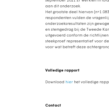
september 2021.Er werkten in tot
aan dit onderzoek.
Het grootste deel hiervan (n=1.083
respondenten vulden de vragenlijs
onderzoeksresultaten zijn gewogen
en stemgedrag bij de Tweede Kam
uitgevoerd conform de richtlijne
steekproef representatief voor d
voor wat betreft deze achtergro
Volledige rapport
Download
hier
het volledige rapp
Contact