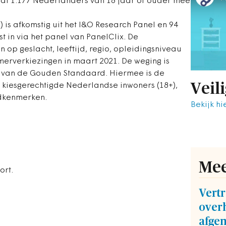
aal 1.177 Nederlanders van 18 jaar of ouder mee
) is afkomstig uit het I&O Research Panel en 94
t in via het panel van PanelClix. De
 op geslacht, leeftijd, regio, opleidingsniveau
erverkiezingen in maart 2021. De weging is
n van de Gouden Standaard. Hiermee is de
Veil
e kiesgerechtigde Nederlandse inwoners (18+),
ndkenmerken.
Bekijk hi
Mee
ort.
Vert
over
afge