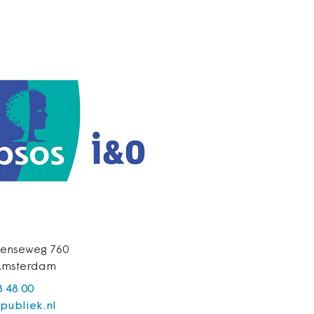
eenseweg 760
 Amsterdam
8 48 00
-publiek.nl