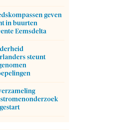
edskompassen geven
ht in buurten
ente Eemsdelta
derheid
rlanders steunt
genomen
oepelingen
verzameling
stromenonderzoek
gestart