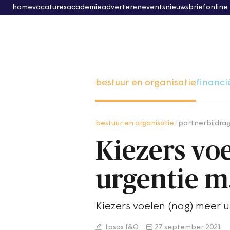
home
vacatures
academie
adverteren
events
nieuwsbrief
online
bestuur en organisatie
financi
bestuur en organisatie
/
partnerbijdra
Kiezers vo
urgentie m
Kiezers voelen (nog) meer u
Ipsos I&O
27 september 2021