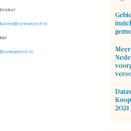
dviseur
Gebi
inzic
.kanne@ioresearch.nl
geme
ker
Meer
@ioresearch.nl
Nede
voor
vers
Data
Koop
2021 