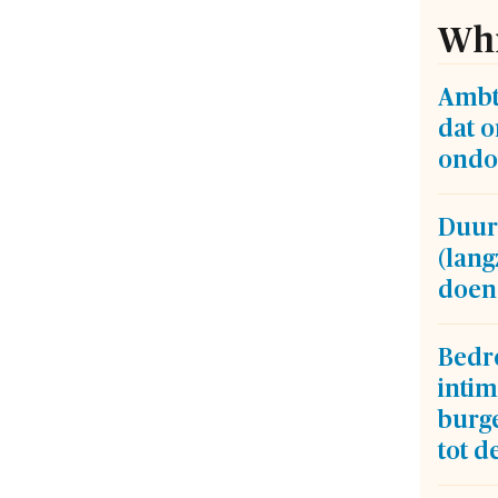
Whi
Ambt
dat 
ondo
Duur
(lan
doen
Bedr
intim
burge
tot d