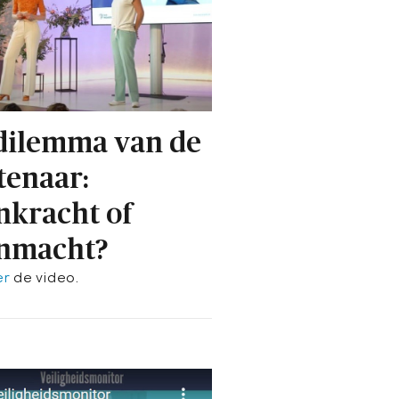
dilemma van de
enaar:
nkracht of
nmacht?
er
de video.