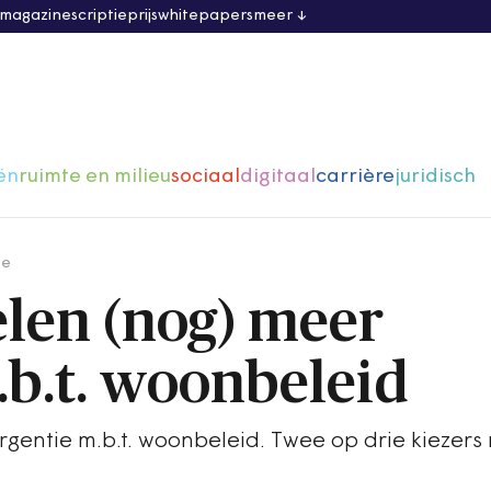
 magazine
scriptieprijs
whitepapers
meer
ën
ruimte en milieu
sociaal
digitaal
carrière
juridisch
ge
elen (nog) meer
.b.t. woonbeleid
rgentie m.b.t. woonbeleid. Twee op drie kiezers