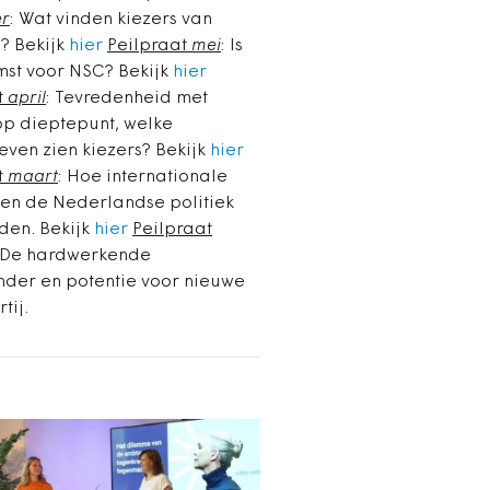
er
: Wat vinden kiezers van
n? Bekijk
hier
Peilpraat
mei
: Is
mst voor NSC? Bekijk
hier
t
april
: Tevredenheid met
op dieptepunt, welke
even zien kiezers? Bekijk
hier
t
maart
: Hoe internationale
en de Nederlandse politiek
den. Bekijk
hier
Peilpraat
 De hardwerkende
der en potentie voor nieuwe
rtij.