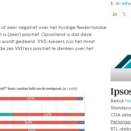
E:
nl-inf
f of zeer negatief over het huidige Nederlandse
is (zeer) positief. Opvallend is dat deze
wordt gedeeld. VVD-kiezers zijn het minst
 de zes VVD’ers positief te denken over het
Ipso
Bekijk
hi
Standpun
CDA zetel
Peilpraa
RTL-deba