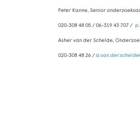
Peter Kanne, Senior onderzoeksa
020-308 48 05 / 06-319 43 707 /
p
Asher van der Schelde, Onderzoe
020-308 48 26 /
a.van.der.schelde