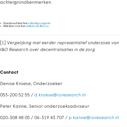
achtergrondkenmerken.
Download hier het
volledige rapport
.
Klik hier voor het
artikel van Mezza
.
[1]
Vergelijking met eerder representatief onderzoek van
I&O Research over decentralisaties in de zorg.
Contact
Denise Kroese, Onderzoeker
053-200 52 55 /
d.kroese@ioresearch.nl
Peter Kanne, Senior onderzoeksadviseur
020-308 48 05 / 06-319 43 707 /
p.kanne@ioresearch.nl