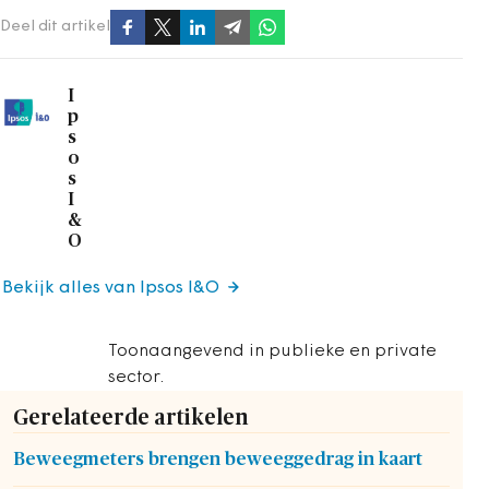
Deel dit artikel
I
p
s
o
s
I
&
O
Bekijk alles van Ipsos I&O
Toonaangevend in publieke en private
sector.
Gerelateerde artikelen
Beweegmeters brengen beweeggedrag in kaart